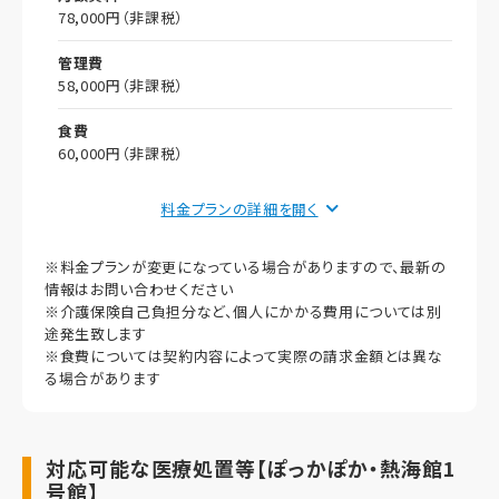
入居人数
78,000円（非課税）
1人
管理費
58,000円（非課税）
食費
60,000円（非課税）
償却
料金プランの詳細を
初期償却
※料金プランが変更になっている場合がありますので、最新の
想定居住期間（償却年月数）
情報はお問い合わせください
※介護保険自己負担分など、個人にかかる費用については別
その他事項
途発生致します
※食費については契約内容によって実際の請求金額とは異な
定員
る場合があります
1人
入居人数
対応可能な医療処置等【ぽっかぽか・熱海館1
1人
号館】