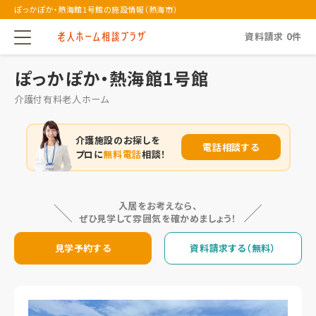
ぽっかぽか・熱海館1号館の施設情報（熱海市）
資料請求
0
件
ぽっかぽか・熱海館1号館
介護付有料老人ホーム
介護施設のお探しを
電話相談する
プロに
無料電話
相談！
入居をお考えなら、
ぜひ見学して雰囲気を確かめましょう！
見学予約する
資料請求する（無料）