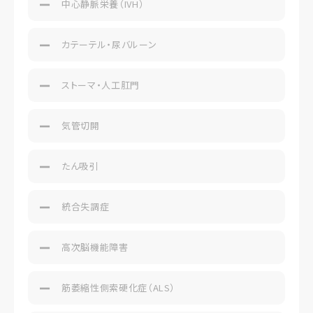
中心静脈栄養（IVH）
カテーテル・尿バルーン
ストーマ・人工肛門
気管切開
たん吸引
統合失調症
高次脳機能障害
筋萎縮性側索硬化症（ALS）