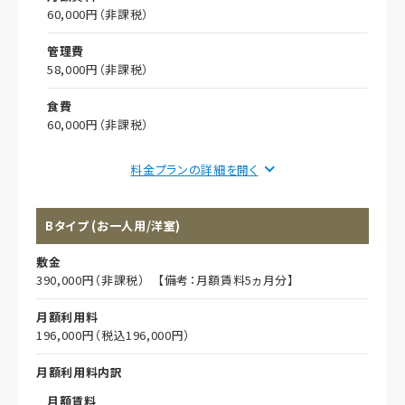
60,000円（非課税）
管理費
58,000円（非課税）
食費
60,000円（非課税）
償却
料金プランの詳細を
初期償却
Bタイプ (お一人用/洋室)
想定居住期間（償却年月数）
敷金
その他事項
390,000円（非課税） 【備考：月額賃料5ヵ月分】
居室広さ
月額利用料
31.75㎡
196,000円（税込196,000円）
定員
月額利用料内訳
1人
月額賃料