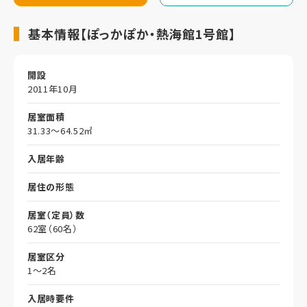
基本情報【ぽっかぽか・熱海館1号館】
開設
2011年10月
居室面積
31.33～64.52㎡
入居年齢
居住の形態
居室（定員）数
62室（60名）
居室区分
1～2名
入居時要件