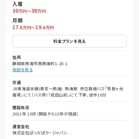
入居
30
39
万円～
万円
月額
17
19
.8万円～
.6万円
料金プランを見る
住所
静岡県熱海市西熱海町1-20-1
地図を見る
交通
JR東海道本線(東京～熱海) 熱海駅 伊豆箱根バス「笹良ヶ台
循環」にて（バス停）「成田山前」にて下車、徒歩10分
開設年月
2011年 10月（開設から15年が経過）
運営会社
株式会社ぽっかぽか・ジャパン