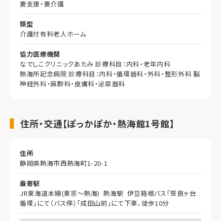
要支援・要介護
類型
介護付有料老人ホーム
協力医療機関
なでしこクリニックあたみ 診療科目：内科・老年内科
熱海所記念病院 診療科目：内科・循環器科・外科・整形外科 脳
神経外科・麻酔科・皮膚科・泌尿器科
住所・交通【ぽっかぽか・熱海館1号館】
住所
静岡県熱海市西熱海町1-20-1
最寄駅
JR東海道本線(東京～熱海) 熱海駅 伊豆箱根バス「笹良ヶ台
循環」にて（バス停）「成田山前」にて下車、徒歩10分