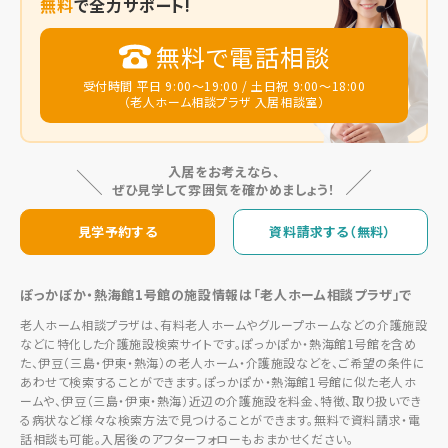
無料
で全力サポート!
無料で電話相談
受付時間 平日 9:00～19:00 / 土日祝 9:00～18:00
（老人ホーム相談プラザ 入居相談室）
入居をお考えなら、
ぜひ見学して雰囲気を確かめましょう！
見学予約する
資料請求する（無料）
ぽっかぽか・熱海館1号館の施設情報は「老人ホーム相談プラザ」で
老人ホーム相談プラザは、有料老人ホームやグループホームなどの介護施設
などに特化した介護施設検索サイトです。ぽっかぽか・熱海館1号館を含め
た、伊豆（三島・伊東・熱海）の老人ホーム・介護施設などを、ご希望の条件に
あわせて検索することができます。ぽっかぽか・熱海館1号館に似た老人ホ
ームや、伊豆（三島・伊東・熱海）近辺の介護施設を料金、特徴、取り扱いでき
る病状など様々な検索方法で見つけることができます。無料で資料請求・電
話相談も可能。入居後のアフターフォローもおまかせください。