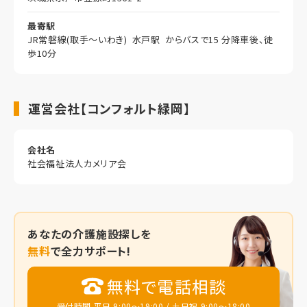
最寄駅
JR常磐線(取手～いわき) 水戸駅 からバスで15 分降車後、徒
歩10分
運営会社【コンフォルト緑岡】
会社名
社会福祉法人カメリア会
あなたの
介護施設探しを
無料
で全力サポート!
無料で電話相談
受付時間 平日 9:00～19:00 / 土日祝 9:00～18:00