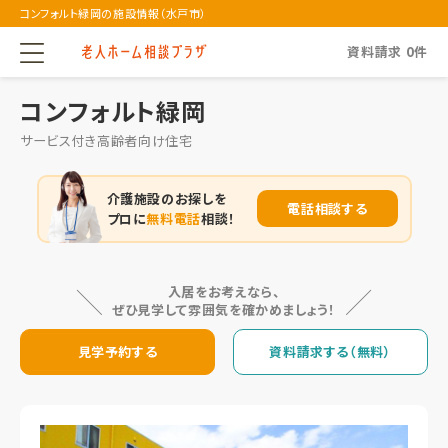
コンフォルト緑岡の施設情報（水戸市）
資料請求
0
件
コンフォルト緑岡
サービス付き高齢者向け住宅
介護施設のお探しを
電話相談する
プロに
無料電話
相談！
入居をお考えなら、
ぜひ見学して雰囲気を確かめましょう！
見学予約する
資料請求する（無料）