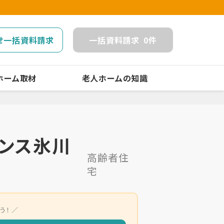
せ一括資料請求
一括
資料請求
0
件
ホーム取材
老人ホームの知識
ダンス氷川
高齢者住
宅
う！