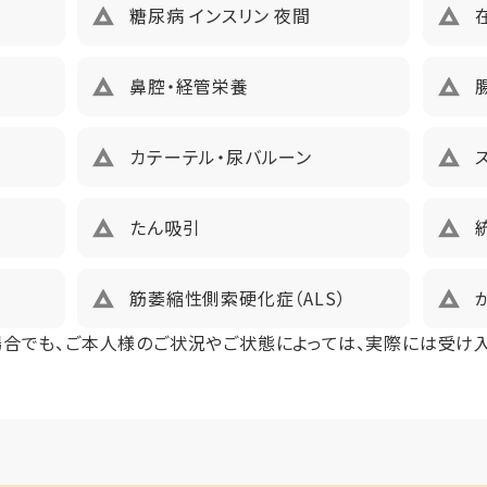
み
糖尿病 インスリン 夜間
126500円（税込）未入居以外、鍵交換費用13,200円（税込）
鼻腔・経管栄養
カテーテル・尿バルーン
たん吸引
筋萎縮性側索硬化症（ALS）
場合でも、ご本人様のご状況やご状態によっては、実際には受け