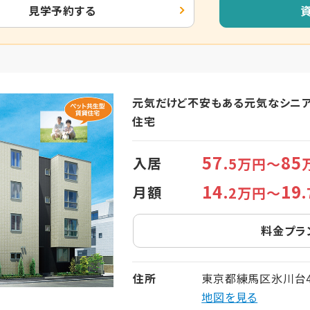
見学予約する
元気だけど不安もある元気なシニ
住宅
57
85
入居
.5万円～
14
19
月額
.2万円～
料金プラ
住所
東京都練馬区氷川台4
地図を見る