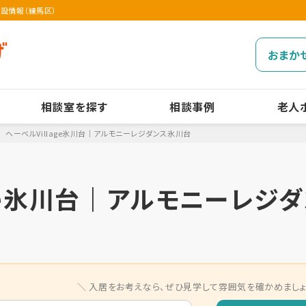
施設情報（練馬区）
おまか
相談室を探す
相談事例
老人
ヘーベルVillage氷川台｜アルモニーレジダンス氷川台
age氷川台｜アルモニーレジ
入居をお考えなら、
ぜひ見学して雰囲気を確かめましょ