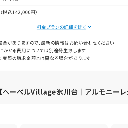
間（償却年月数）
円（税込142,000円）
プ
2LDK
食事：実費
料金プランの詳細を
60
115,000円（非課税）
場合がありますので、最新の情報はお問い合わせください
にかかる費用については別途発生致します
2
27,000円（非課税）
て実際の請求金額とは異なる場合があります
187000円（税込）未入居以外、鍵交換費用13,200円（税込）
間（償却年月数）
ヘーベルVillage氷川台｜アルモニー
プ
1LDK
46.84
2