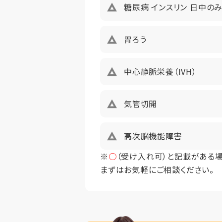
糖尿病 インスリン 日中の
仲介手数料
胃ろう
中心静脈栄養（IVH）
気管切開
高次脳機能障害
※
○
（受け入れ可）と記載がある
まずはお気軽にご相談ください。