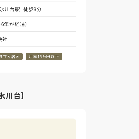
氷川台駅 徒歩8分
ら6年が経過）
会社
自立入居可
月額15万円以下
氷川台】