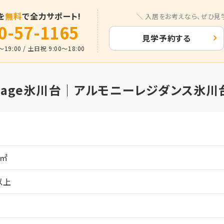
を
無料
で全力サポート!
入居をお考えなら、
ぜひ見
0-57-1165
見学予約する
19:00 / 土日祝 9:00～18:00
llage氷川台｜アルモニーレジダンス氷川
月
0㎡
以上