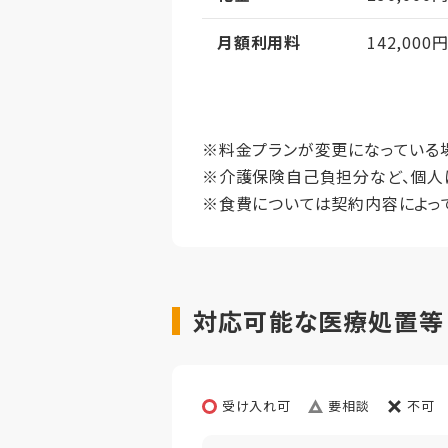
想定居住期
月額利用料
142,000
その他事項
居室タイ
月額利用料備考
水光熱費・
居室広さ
月額利用料内訳
家賃
※料金プランが変更になっている
※介護保険自己負担分など、個人
定員
管理費
※食費については契約内容によっ
仲介手数料
償却
初期償却
想定居住期
対応可能な医療処置等【
その他事項
居室タイ
居室広さ
受け入れ可
要相談
不可
定員