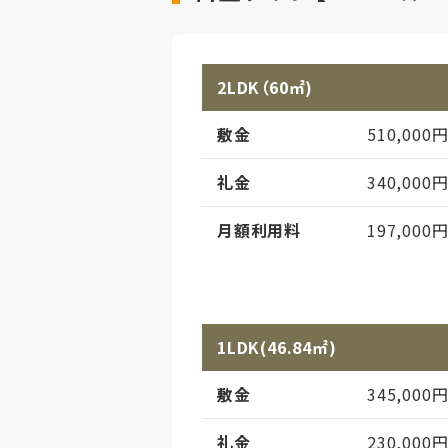
2LDK（60㎡)
敷金
510,000
礼金
340,000
月額利用料
197,000
月額利用料備考
水光熱費・
月額利用料内訳
家賃
1LDK(46.84㎡)
管理費
敷金
345,000
償却
初期償却
礼金
230,000