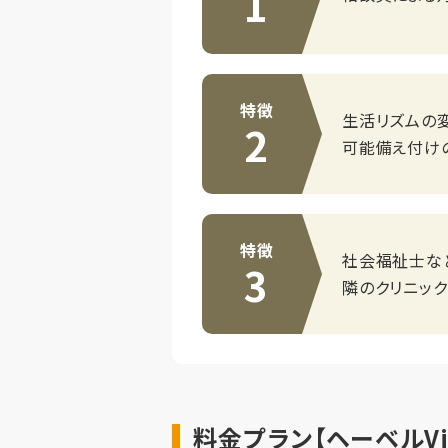
1
特徴
生活リズムの変
2
可能備え付け
特徴
社会福祉士な
3
隣のクリニッ
料金プラン【ヘーベルV