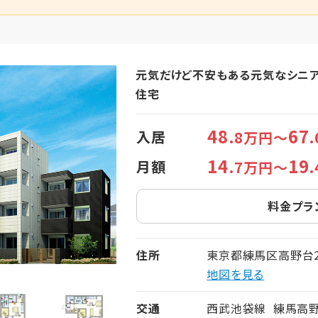
元気だけど不安もある元気なシニ
住宅
48
67
入居
.8万円～
14
19
月額
.7万円～
料金プラ
住所
東京都練馬区高野台2-
地図を見る
交通
西武池袋線 練馬高野