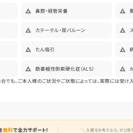
134200円（税込）未入居以外、鍵交換費用13,200円（税込）
鼻腔・経管栄養
カテーテル・尿バルーン
たん吸引
筋萎縮性側索硬化症（ALS）
場合でも、ご本人様のご状況やご状態によっては、実際には受け
を
無料
で全力サポート!
入居をお考えなら、
ぜひ見