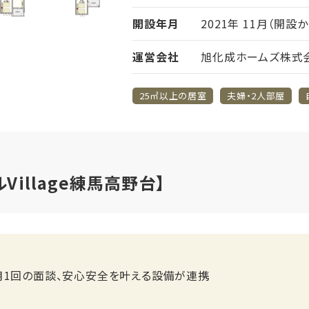
開設年月
2021年 11月（開設
運営会社
旭化成ホームズ株式
25㎡以上の居室
夫婦・2人部屋
Village練馬高野台】
月1回の面談、安心安全を叶える設備が連携