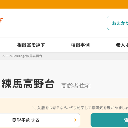
おまか
相談室を探す
相談事例
老人
ヘーベルVillage練馬高野台
ge練馬高野台
高齢者住宅
入居をお考えなら、
ぜひ見学して雰囲気を確かめましょ
見学予約する