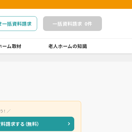
せ一括資料請求
一括
資料請求
0
件
ホーム取材
老人ホームの知識
う！
資料請求する（無料）