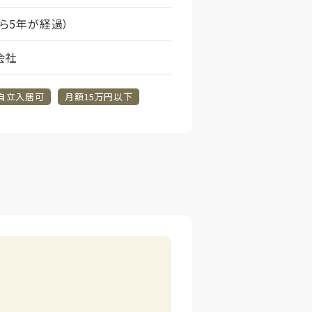
から5年が経過）
会社
自立入居可
月額15万円以下