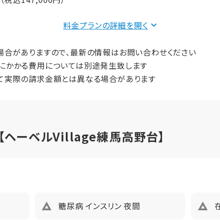
プ
2LDK
食事：実費
料金プランの詳細を
66.19
122,000円（非課税）
場合がありますので、最新の情報はお問い合わせください
にかかる費用については別途発生致します
2
25,000円（非課税）
て実際の請求金額とは異なる場合があります
185900円（税込）未入居以外、鍵交換費用13,200円（税込）
間（償却年月数）
ーベルVillage練馬高野台】
プ
1LDK
44.54
2
み
糖尿病 インスリン 夜間