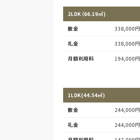
2LDK（66.19㎡)
敷金
338,000
礼金
338,000
月額利用料
194,000
月額利用料備考
水光熱費・
月額利用料内訳
家賃
1LDK(44.54㎡)
管理費
敷金
244,000
償却
初期償却
礼金
244,000
想定居住期
月額利用料
147,000