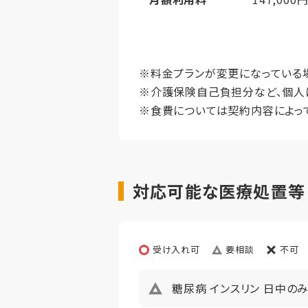
その他事項
居室タイ
月額利用料備考
水光熱費・
居室広さ
月額利用料内訳
家賃
※料金プランが変更になっている
※介護保険自己負担分など、個人
定員
管理費
※食費については契約内容によっ
仲介手数料
償却
初期償却
想定居住期
対応可能な医療処置等【ヘ
その他事項
居室タイ
居室広さ
受け入れ可
要相談
不可
定員
糖尿病 インスリン 日中の