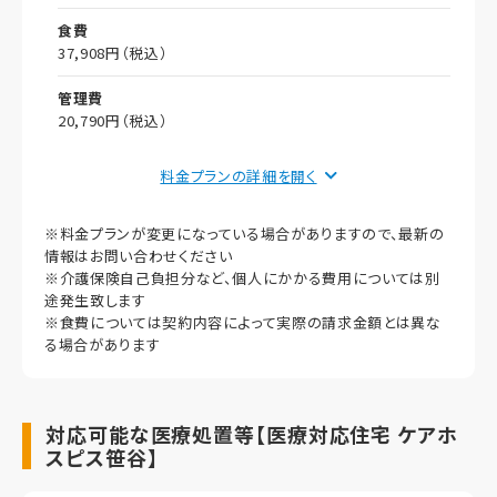
食費
37,908円（税込）
管理費
20,790円（税込）
償却
料金プランの詳細を
初期償却
※料金プランが変更になっている場合がありますので、最新の
想定居住期間（償却年月数）
情報はお問い合わせください
※介護保険自己負担分など、個人にかかる費用については別
その他事項
途発生致します
※食費については契約内容によって実際の請求金額とは異な
居室タイプ
る場合があります
個室
定員
対応可能な医療処置等【医療対応住宅 ケアホ
1名
スピス笹谷】