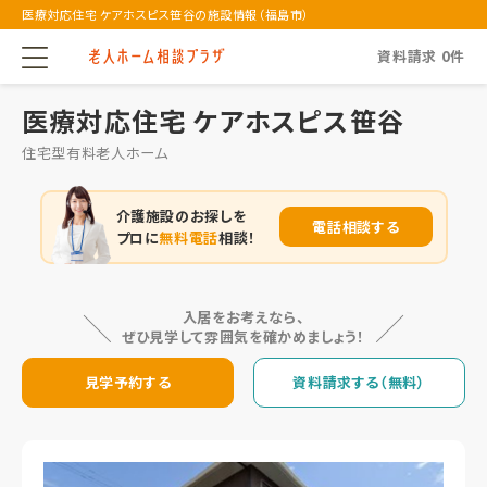
医療対応住宅 ケアホスピス笹谷の施設情報（福島市）
資料請求
0
件
医療対応住宅 ケアホスピス笹谷
住宅型有料老人ホーム
介護施設のお探しを
電話相談する
プロに
無料電話
相談！
入居をお考えなら、
ぜひ見学して雰囲気を確かめましょう！
見学予約する
資料請求する（無料）