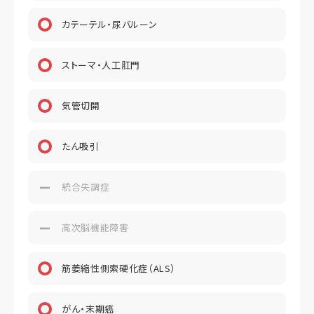
カテーテル・尿バルーン
ストーマ・人工肛門
気管切開
たん吸引
統合失調症
高次脳機能障害
筋萎縮性側索硬化症（ALS）
がん・末期癌