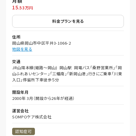
月額
15
.53万円
料金プランを見る
住所
岡山県岡山市中区平井3-1066-2
地図を見る
交通
JR山陽本線(姫路～岡山) 岡山駅 岡電バス「桑野営業所」「岡
山ふれあいセンター」「三蟠南」「新岡山港」行きにご乗車「川東
入口」停留所下車徒歩５分
開設年月
2000年 3月（開設から26年が経過）
運営会社
SOMPOケア株式会社
認知症可