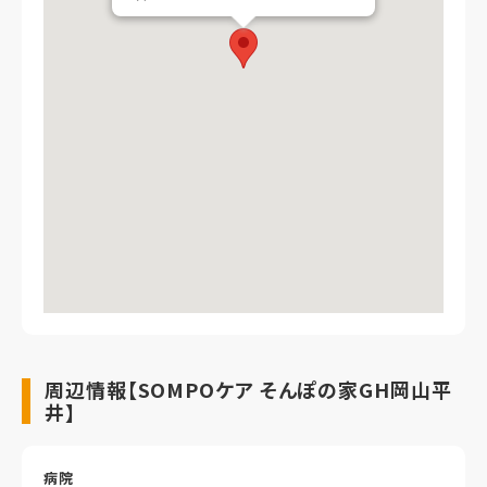
周辺情報【SOMPOケア そんぽの家GH岡山平
井】
病院