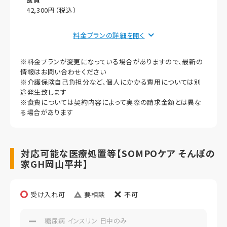
42,300円（税込）
償却
料金プランの詳細を
初期償却
※料金プランが変更になっている場合がありますので、最新の
想定居住期間（償却年月数）
情報はお問い合わせください
※介護保険自己負担分など、個人にかかる費用については別
その他事項
途発生致します
※食費については契約内容によって実際の請求金額とは異な
る場合があります
対応可能な医療処置等【SOMPOケア そんぽの
家GH岡山平井】
受け入れ可
要相談
不可
糖尿病 インスリン 日中のみ