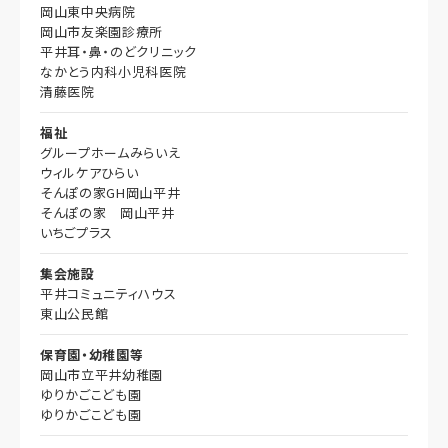
岡山東中央病院
岡山市友楽園診療所
平井耳・鼻・のどクリニック
なかとう内科小児科医院
清藤医院
福祉
グループホームみらいえ
ウィルケアひらい
そんぽの家GH岡山平井
そんぽの家 岡山平井
いちごプラス
集会施設
平井コミュニティハウス
東山公民館
保育園・幼稚園等
岡山市立平井幼稚園
ゆりかごこども園
ゆりかごこども園