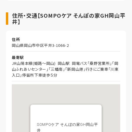
住所・交通【SOMPOケア そんぽの家GH岡山平
井】
住所
岡山県岡山市中区平井3-1066-2
最寄駅
JR山陽本線(姫路～岡山) 岡山駅 岡電バス「桑野営業所」「岡
山ふれあいセンター」「三蟠南」「新岡山港」行きにご乗車「川東
入口」停留所下車徒歩５分
SOMPOケア そんぽの家GH岡山平
井