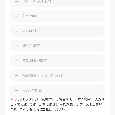
ストーマ・人工肛門
気管切開
たん吸引
統合失調症
高次脳機能障害
筋萎縮性側索硬化症（ALS）
がん・末期癌
※
○
（受け入れ可）と記載がある場合でも、ご本人様のご状況や
ご状態によっては、実際には受け入れが難しいケースもござい
ます。 まずはお気軽にご相談ください。