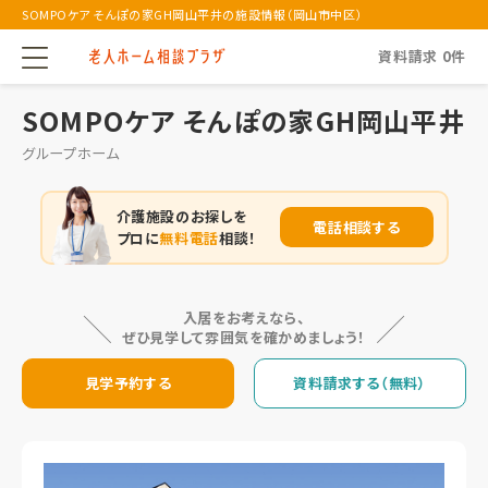
SOMPOケア そんぽの家GH岡山平井の施設情報（岡山市中区）
資料請求
0
件
SOMPOケア そんぽの家GH岡山平井
グループホーム
介護施設のお探しを
電話相談する
プロに
無料電話
相談！
入居をお考えなら、
ぜひ見学して雰囲気を確かめましょう！
見学予約する
資料請求する（無料）