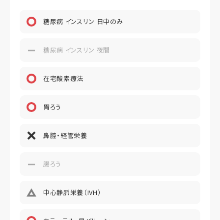
想定居住期間（償却年月数）
糖尿病 インスリン 日中のみ
その他事項
糖尿病 インスリン 夜間
居室タイプ
個室
在宅酸素療法
居室広さ
18.00m?㎡
胃ろう
鼻腔・経管栄養
腸ろう
中心静脈栄養（IVH）