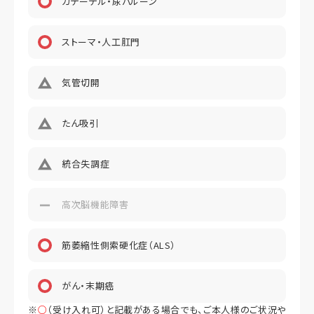
カテーテル・尿バルーン
ストーマ・人工肛門
気管切開
たん吸引
統合失調症
高次脳機能障害
筋萎縮性側索硬化症（ALS）
がん・末期癌
※
○
（受け入れ可）と記載がある場合でも、ご本人様のご状況や