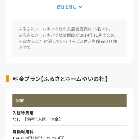
がちな費用負担を軽減していただけます。
続きを読む
専門のケアスタッフが食事、入浴、排せつなどの介助はもちろ
ん、夜間の見守りや緊急時対応など、24時間体制できめ細かな
サポートサービスをご提供します。
近隣の協力医療機関による定期的な訪問診療や救急対応を実
ふるさとホームゆいの杜の入居者定員は35名です。
施しているので、健康面に不安がある方でもご安心ください。
ふるさとホームゆいの杜は開設が2014年11月のため、
居室はすべて個室でご用意しているので、人目を気にせずプラ
開設から12年経過しているサービス付き高齢者向け住
イベートな時間を思う存分お楽しみいただけます。各居室にトイ
宅です。
レ、洗面台、エアコン、緊急通報装置などを完備しています。
毎日のお食事は、栄養バランスとおいしさにこだわって施設内で
手作りしています。必要に応じてきざみ食やペースト食でのご用
意も可能です。"
料金プラン【ふるさとホームゆいの杜】
個室
入居時費用
なし 【備考：入居一時金】
月額利用料
124,000円（税込129,920円）