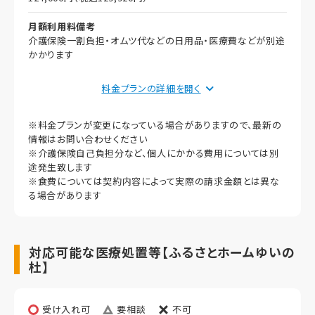
月額利用料備考
介護保険一割負担・オムツ代などの日用品・医療費などが別途
かかります
月額利用料内訳
料金プランの詳細を
賃料
50,000円（非課税）
※料金プランが変更になっている場合がありますので、最新の
情報はお問い合わせください
食費
※介護保険自己負担分など、個人にかかる費用については別
52,000円（56,160円）
途発生致します
※食費については契約内容によって実際の請求金額とは異な
上乗せ介護費
る場合があります
11,000円（11,880円）
その他
11,000円（11,880円）
対応可能な医療処置等【ふるさとホームゆいの
杜】
償却
初期償却
受け入れ可
要相談
不可