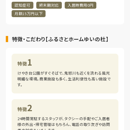
認知症可
終末期対応
入居時費用0円
月額15万円以下
特徴・こだわり【ふるさとホームゆいの杜】
1
特徴
けやき台公園がすぐそばで、鬼怒川も近くを流れる風光
明媚な環境。商業施設も多く、生活利便性も高い施設で
す。
2
特徴
24時間常駐するスタッフが、タクシーの手配やご入居者
様の外出・帰宅管理はもちろん、電話の取り次ぎや訪問