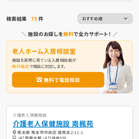
検索結果
75
件
＼ 施設のお探しを
無料
で全力サポート！ ／
老人ホーム入居相談室
施設を実際に見ている入居相談員が
無料電話
で相談に対応します。
無料で電話相談
介護老人保健施設
介護老人保健施設 南楓苑
熊本県 熊本市中央区 南熊本2-11-1
JR「南熊本駅」より徒歩5分