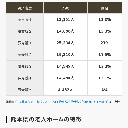
要介護度
人数
割合
13,151人
11.9％
要支援１
14,690人
13.3％
要支援２
25,338人
23％
要介護１
19,310人
17.5％
要介護２
14,545人
13.2％
要介護３
14,498人
13.1％
要介護４
8,862人
8％
要介護５
総務省
住民基本台帳に基づく人口、人口動態及び世帯数（令和3年1月1日現在）
より抜粋
熊本県の老人ホームの特徴