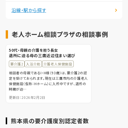
沿線・駅から探す
老人ホーム相談プラザの相談事例
50代・母親の介護を担う長女
退所に迫る母の三鷹近辺住まい選び
要介護2
入浴介助
介護老人保健施設
相談者の母親であるI・H様（93歳）は、要介護2の認
定を受けておられます。現在は三鷹市内の介護老人
保健施設（仮称：Hホーム）に入所中ですが、退所の
時期が迫…
更新日：2026年2月2日
熊本県の要介護度別認定者数