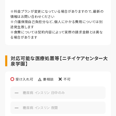
家賃
97,000円（非課税）
※料金プランが変更になっている場合がありますので、最新の
情報はお問い合わせください
管理費・水道光熱費
※介護保険自己負担分など、個人にかかる費用については別
33,060円（非課税）
途発生致します
※食費については契約内容によって実際の請求金額とは異な
食費
る場合があります
39,000円（非課税）
償却
対応可能な医療処置等【ニチイケアセンター大
初期償却
泉学園】
想定居住期間（償却年月数）
受け入れ可
要相談
不可
その他事項
糖尿病 インスリン 日中のみ
居室タイプ
個室
糖尿病 インスリン 夜間
定員
1名