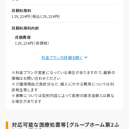
月額利用料
129,224円（税込129,224円）
月額利用料内訳
月額費用
129,224円（非課税）
償却
料金プランの詳細を
初期償却
※料金プランが変更になっている場合がありますので、最新の
想定居住期間（償却年月数）
情報はお問い合わせください
※介護保険自己負担分など、個人にかかる費用については別
その他事項
途発生致します
※食費については契約内容によって実際の請求金額とは異な
る場合があります
対応可能な医療処置等【グループホーム第2ふ