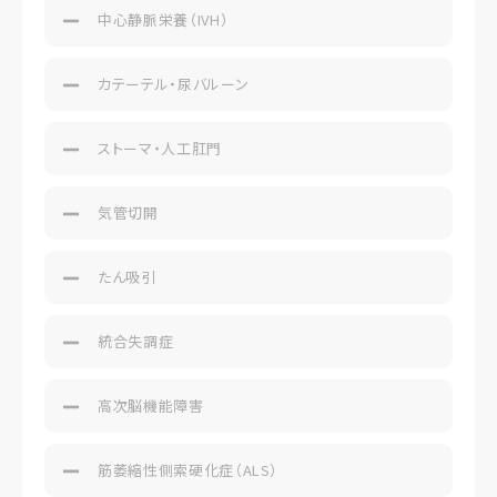
中心静脈栄養（IVH）
カテーテル・尿バルーン
ストーマ・人工肛門
気管切開
たん吸引
統合失調症
高次脳機能障害
筋萎縮性側索硬化症（ALS）