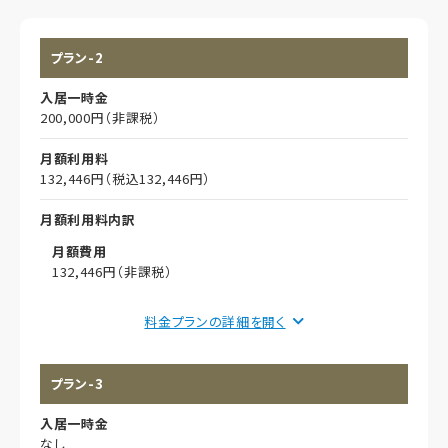
プラン-2
入居一時金
200,000円（非課税）
月額利用料
132,446円（税込132,446円）
月額利用料内訳
月額費用
132,446円（非課税）
償却
料金プランの詳細を
初期償却
プラン-3
想定居住期間（償却年月数）
入居一時金
その他事項
なし