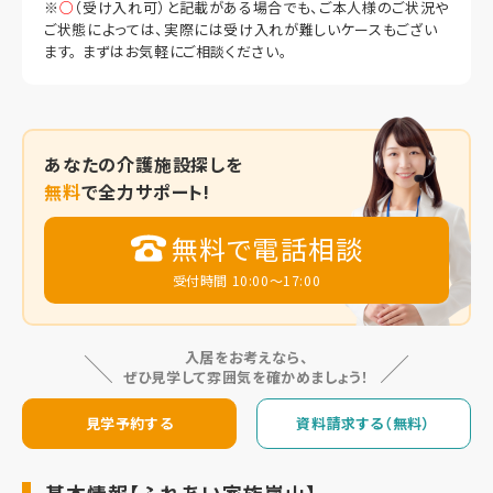
※
○
（受け入れ可）と記載がある場合でも、ご本人様のご状況や
ご状態によっては、実際には受け入れが難しいケースもござい
ます。 まずはお気軽にご相談ください。
あなたの
介護施設探しを
無料
で全力サポート!
無料で電話相談
受付時間 10:00～17:00
入居をお考えなら、
ぜひ見学して雰囲気を確かめましょう！
見学予約する
資料請求する（無料）
基本情報【ふれあい家族嵐山】