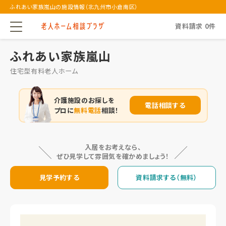
ふれあい家族嵐山の施設情報（北九州市小倉南区）
資料請求
0
件
ふれあい家族嵐山
住宅型有料老人ホーム
介護施設のお探しを
電話相談する
プロに
無料電話
相談！
入居をお考えなら、
ぜひ見学して雰囲気を確かめましょう！
見学予約する
資料請求する（無料）