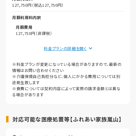
127,750円（税込127,750円）
月額利用料内訳
月額費用
127,750円（非課税）
償却
料金プランの詳細を
初期償却
※料金プランが変更になっている場合がありますので、最新の
想定居住期間（償却年月数）
情報はお問い合わせください
※介護保険自己負担分など、個人にかかる費用については別
その他事項
途発生致します
※食費については契約内容によって実際の請求金額とは異な
る場合があります
対応可能な医療処置等【ふれあい家族嵐山】