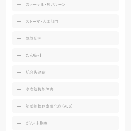
カテーテル・尿バルーン
ストーマ・人工肛門
気管切開
たん吸引
統合失調症
高次脳機能障害
筋萎縮性側索硬化症（ALS）
がん・末期癌