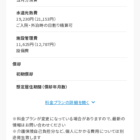
水道光熱費
19,230円（21,153円）
ご入院・外泊時の日割り精算可
施設管理費
11,625円（12,787円）
設備費
償却
初期償却
想定居住期間（償却年月数）
その他事項
料金プランの詳細を
居室タイプ
※料金プランが変更になっている場合がありますので、最新の
全室個室
情報はお問い合わせください
※介護保険自己負担分など、個人にかかる費用については別
別途費用
途発生致します
※医療保険自己負担相当額、介護保険一割自己負担分、理