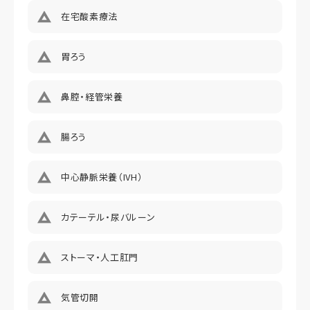
在宅酸素療法
定員
2
胃ろう
仲介手数料129800円（税込）未入居以外、鍵交換費用
13,200円（税込）
鼻腔・経管栄養
腸ろう
中心静脈栄養（IVH）
カテーテル・尿バルーン
ストーマ・人工肛門
気管切開