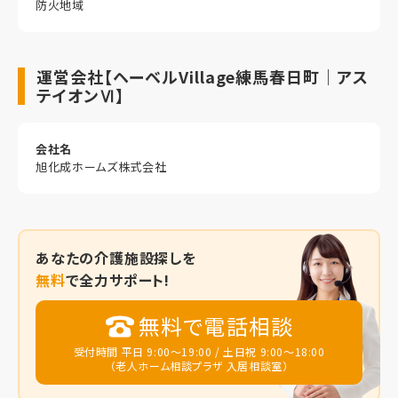
防火地域
運営会社【ヘーベルVillage練馬春日町｜アス
テイオンⅥ】
会社名
旭化成ホームズ株式会社
あなたの
介護施設探しを
無料
で全力サポート!
無料で電話相談
受付時間 平日 9:00～19:00 / 土日祝 9:00～18:00
（老人ホーム相談プラザ 入居相談室）