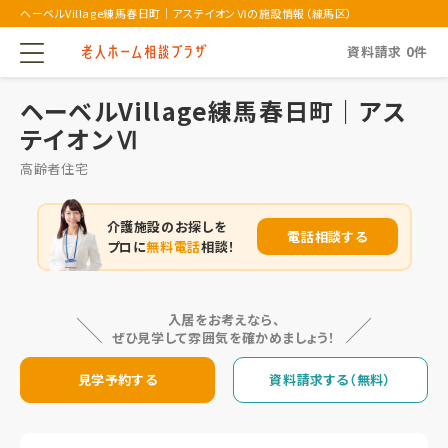
ヘーベルVillage練馬春日町｜アステイオンⅥの施設情報（練馬区）
資料請求
0
件
ヘーベルVillage練馬春日町｜アス
テイオンⅥ
高齢者住宅
介護施設のお探しを
電話相談する
プロに
無料電話
相談！
入居をお考えなら、
ぜひ見学して雰囲気を確かめましょう！
見学予約する
資料請求する（無料）