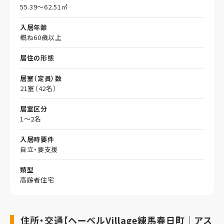
55.39～62.51㎡
入居年齢
概ね60歳以上
居住の形態
居室（定員）数
21室（42名）
居室区分
1～2名
入居時要件
自立・要支援
類型
高齢者住宅
住所・交通【ヘーベルVillage練馬春日町｜アス