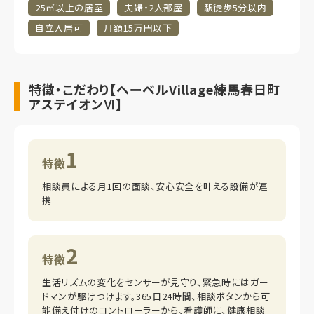
25㎡以上の居室
夫婦・2人部屋
駅徒歩5分以内
自立入居可
月額15万円以下
特徴・こだわり【ヘーベルVillage練馬春日町｜
アステイオンⅥ】
1
特徴
相談員による月1回の面談、安心安全を叶える設備が連
携
2
特徴
生活リズムの変化をセンサーが見守り、緊急時にはガー
ドマンが駆けつけます。365日24時間、相談ボタンから可
能備え付けのコントローラーから、看護師に、健康相談