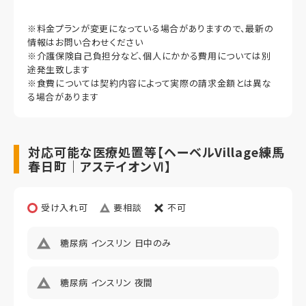
水光熱費・食事：実費
その他事項
※料金プランが変更になっている場合がありますので、最新の
月額利用料内訳
情報はお問い合わせください
居室タイプ
家賃
※介護保険自己負担分など、個人にかかる費用については別
1LDK
118,000円（非課税）
途発生致します
※食費については契約内容によって実際の請求金額とは異な
居室広さ
管理費
る場合があります
62.51
14,000円（非課税）
定員
償却
2
対応可能な医療処置等【ヘーベルVillage練馬
初期償却
春日町｜アステイオンⅥ】
仲介手数料165000円（税込）未入居以外、鍵交換費用
13,200円（税込）
想定居住期間（償却年月数）
受け入れ可
要相談
不可
その他事項
糖尿病 インスリン 日中のみ
居室タイプ
1LDK
糖尿病 インスリン 夜間
居室広さ
55.39