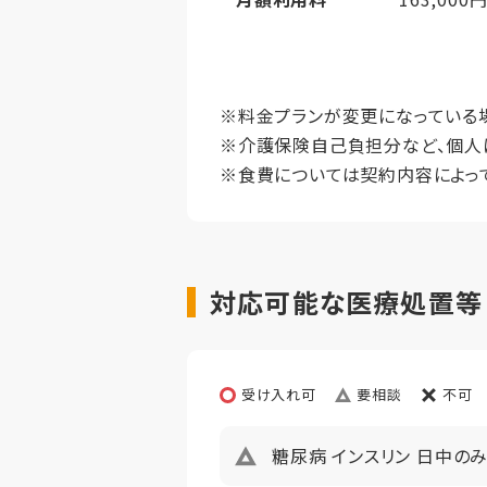
その他事項
居室タイ
月額利用料備考
水光熱費・
居室広さ
月額利用料内訳
家賃
※料金プランが変更になっている
※介護保険自己負担分など、個人
定員
管理費
※食費については契約内容によっ
仲介手数料
償却
初期償却
想定居住期
対応可能な医療処置等【ヘ
その他事項
居室タイ
居室広さ
受け入れ可
要相談
不可
定員
糖尿病 インスリン 日中の