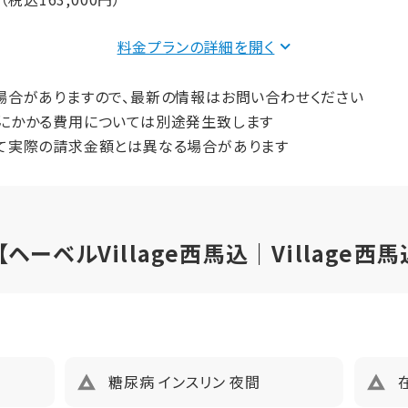
プ
2LDK
食事：実費
料金プランの詳細を
63.36
136,000円（非課税）
場合がありますので、最新の情報はお問い合わせください
にかかる費用については別途発生致します
2
27,000円（非課税）
て実際の請求金額とは異なる場合があります
202400円（税込）未入居以外、鍵交換費用13,200円（税込）
間（償却年月数）
ーベルVillage西馬込｜Village西馬
プ
1LDK
47.52
2
み
糖尿病 インスリン 夜間