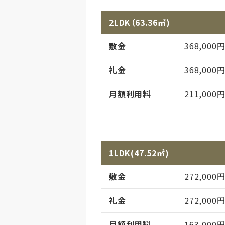
2LDK（63.36㎡)
敷金
368,000
礼金
368,000
月額利用料
211,000
月額利用料備考
水光熱費・
月額利用料内訳
家賃
1LDK(47.52㎡)
管理費
敷金
272,000
償却
初期償却
礼金
272,000
想定居住期
月額利用料
163,000