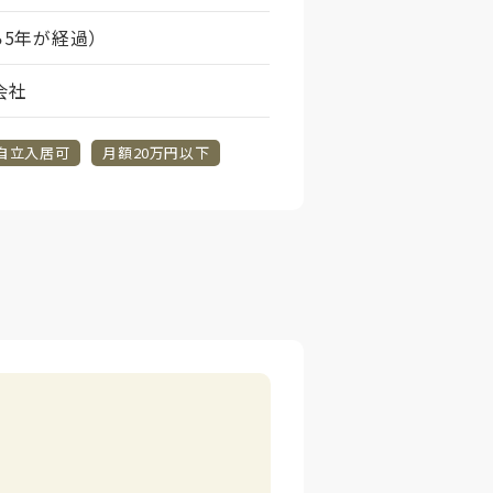
ら5年が経過）
会社
自立入居可
月額20万円以下