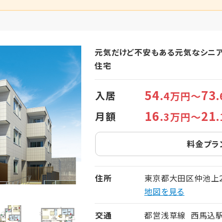
元気だけど不安もある元気なシニ
住宅
54
73
入居
.4万円～
16
21
月額
.3万円～
料金プラ
住所
東京都大田区仲池上2-
地図を見る
交通
都営浅草線 西馬込駅