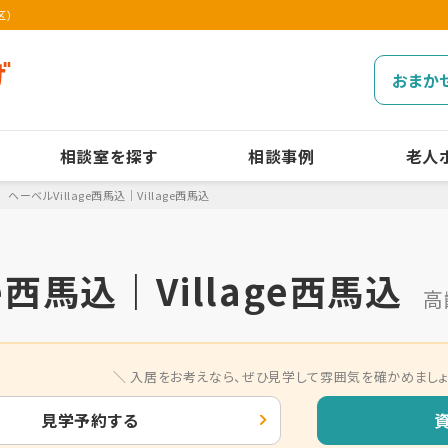
区）
おまか
相談室を探す
相談事例
老人
ヘーベルVillage西馬込｜Village西馬込
e西馬込｜Village西馬込
高
入居をお考えなら、
ぜひ見学して雰囲気を確かめましょ
見学予約する