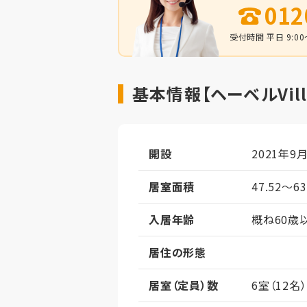
012
受付時間 平日 9:00～
基本情報【ヘーベルVill
開設
2021年9
居室面積
47.52～6
入居年齢
概ね60歳
居住の形態
居室（定員）数
6室（12名）