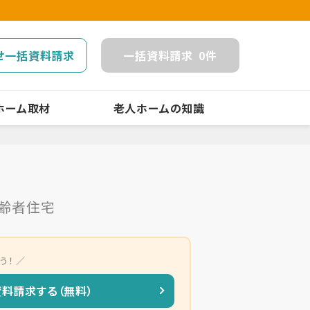
せ一括資料請求
一括
資料請求
0
件
ホーム取材
老人ホームの知識
齢者住宅
う！
資料請求する（無料）