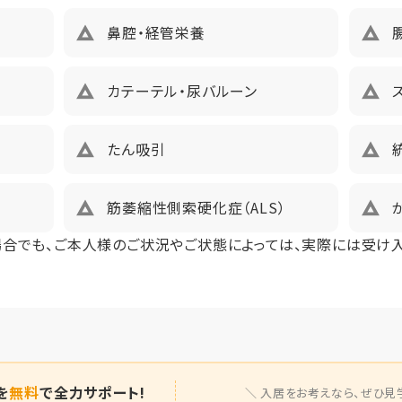
149600円（税込）未入居以外、鍵交換費用13,200円（税込）
鼻腔・経管栄養
カテーテル・尿バルーン
たん吸引
筋萎縮性側索硬化症（ALS）
場合でも、ご本人様のご状況やご状態によっては、実際には受け
を
無料
で全力サポート!
入居をお考えなら、
ぜひ見