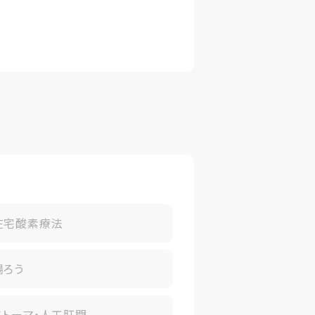
在宅酸素療法
腸ろう
ストーマ・人工肛門