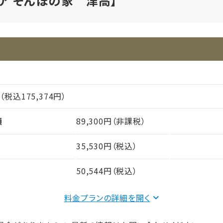
ケア そんぽの家 津高】
円（税込175,374円）
額
89,300円（非課税）
35,530円（税込）
50,544円（税込）
料金プランの詳細を
間（償却年月数）