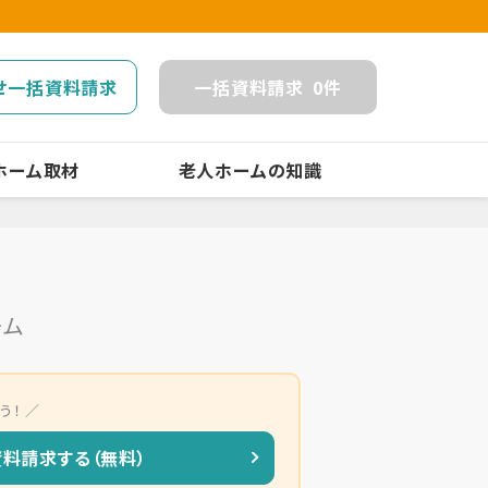
せ一括資料請求
一括
資料請求
0
件
ホーム取材
老人ホームの知識
ーム
う！
資料請求する（無料）