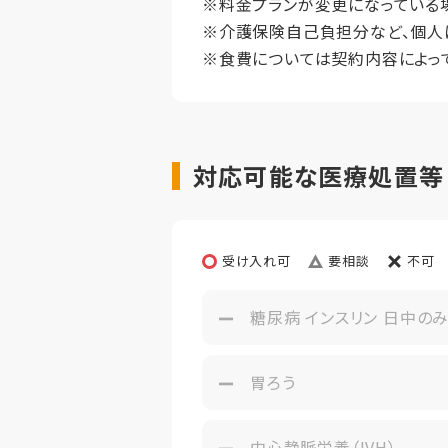
※料金プランが変更になっている
※介護保険自己負担分など、個人
その他事項
※食費については契約内容によっ
対応可能な医療処置等【
受け入れ可
要相談
不可
糖尿病 インスリン 日中の
胃ろう
中心静脈栄養（IVH）