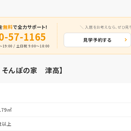
を
無料
で全力サポート!
入居をお考えなら、
ぜひ見
0-57-1165
見学予約する
19:00 / 土日祝 9:00～18:00
ア そんぽの家 津高】
月
4.79㎡
歳以上