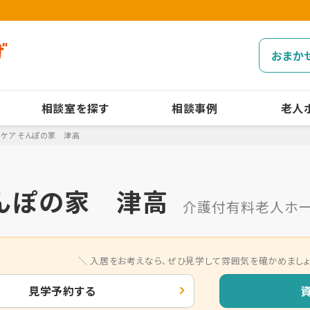
おまか
相談室を探す
相談事例
老人
Oケア そんぽの家 津高
そんぽの家 津高
介護付有料老人ホ
入居をお考えなら、
ぜひ見学して雰囲気を確かめましょ
見学予約する