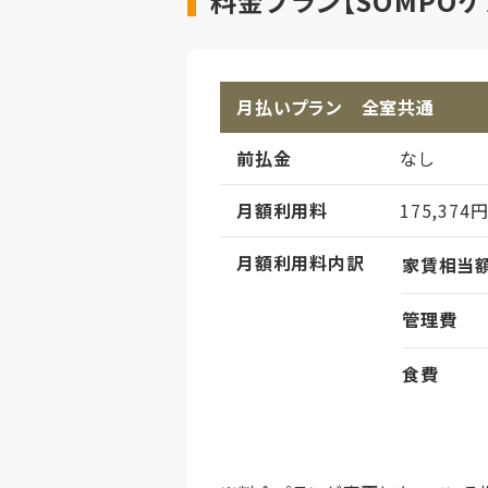
料金プラン【SOMPO
月払いプラン 全室共通
前払金
なし
月額利用料
175,374
月額利用料内訳
家賃相当
管理費
食費
償却
初期償却
想定居住期