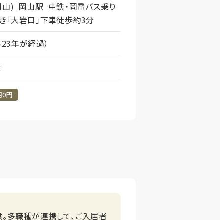
岡山) 岡山駅 中鉄・岡電バス乗り
行き「大岩口」下車徒歩約3分
ら23年が経過）
社
用0円
供。多職種が連携して、ご入居者