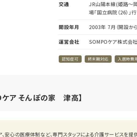
交通
JR山陽本線(姫路～
場「国立病院（26）」
開設年月
2003年 7月（開設か
運営会社
SOMPOケア株式会
認知症可
終末期対応
入居時費
Oケア そんぽの家 津高】
ア、安心の医療体制など、専門スタッフによる介護サービスを提