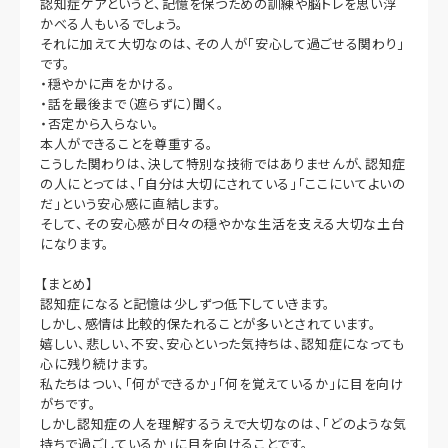
認知症ケアというと、記憶を保つための訓練や脳トレを思い浮
かべる人もいるでしょう。
それに加えて大切なのは、その人が「安心して過ごせる関わり」
です。
・穏やかに声をかける。
・話を最後まで（遮らずに）聞く。
・否定から入らない。
本人ができることを尊重する。
こうした関わりは、決して特別な技術ではありませんが、認知症
の人にとっては、「自分は大切にされている」「ここにいてよいの
だ」という安心感に直結します。
そして、その安心感が日々の穏やかな生活を支える大切な土台
になります。
【まとめ】
認知症になると記憶は少しずつ低下していきます。
しかし、感情は比較的保たれることが多いとされています。
嬉しい、悲しい、不安、安心といった気持ちは、認知症になっても
心に残り続けます。
私たちはつい、「何ができるか」「何を覚えているか」に目を向け
がちです。
しかし認知症の人を理解するうえで大切なのは、「どのような気
持ちで過ごしているか」に目を向けることです。