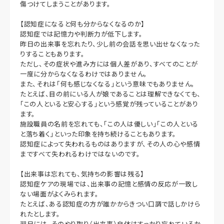
傷つけてしまうことがあります。
【認知症になると何も分からなくなるのか】
認知症では記憶力や判断力が低下します。
昨日の出来事を忘れたり、少し前の会話を思い出せなくなった
りすることもあります。
ただし、その症状や進み方には個人差があり、すべてのことが
一度に分からなくなるわけではありません。
また、それは「何も感じなくなる」という意味でもありません。
たとえば、目の前にいる人が娘であることは理解できなくても、
「この人といると安心する」という感覚が残っていることがあり
ます。
施設職員の名前を忘れても、「この人は優しい」「この人といる
と落ち着く」といった印象を持ち続けることもあります。
認知症によって失われるものはありますが、その人の心や感情
まですべて失われるわけではないのです。
【出来事は忘れても、気持ちの影響は残る】
認知症ケアの現場では、出来事の記憶と感情の反応が一致し
ない場面がよくみられます。
たとえば、ある認知症の方が誰かからきつい口調で話しかけら
れたとします。
翌日には、そのやり取り（出来事）自体はすっかり忘れているか