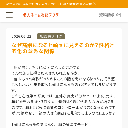
なぜ高齢になると頑固に見えるのか？性格と老化の意外な関係
資料請求
0
件
2026.06.22
相談員ブログ
なぜ高齢になると頑固に見えるのか？性格と
老化の意外な関係
「親が最近、やけに頑固になった気がする」
そんなふうに感じた人はおられませんか。
「昔はもっと柔軟だったのに、人の話を聞かなくなった。」そう感
じると、つい「年を取ると頑固になるもの」と考えてしまいがちで
す。
しかし心理学の研究では、意外な真実が分かっています。実は、
年齢を重ねるほど「穏やかで機嫌よく過ごせる人の方が増える
のです。加齢とともに感情のコントロールがうまくなるためです
が、ではなぜ、一部の人は「頑固」に見えてしまうのでしょうか？
【頑固になったのではなく、「脳の省エネモード」】