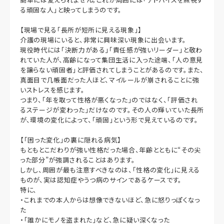
る頑固な人」と映ってしまうのです。
【現場で見る「長所が短所に見える現象」】
介護の現場にいると、非常に興味深い現象に出会います。
現役時代には「決断力がある」「責任感が強いリーダー」と敬わ
れていた人が、高齢になって集団生活に入った途端、「人の意見
を譲らない頑固者」と評価されてしまうことがあるのです。また、
真面目で几帳面だった人ほど、マイルールが崩されることに強
いストレスを感じます。
つまり、「年を取って性格が悪くなった」のではなく、「評価され
るステージが変わった」だけなのです。その人の輝いていた長所
が、環境の変化によって、「頑固」という形で見えているのです。
【「困った変化」の裏に隠れる病気】
もともとこだわりが強い性格だった場合、年齢とともに“その尖
った部分”が強調されることはあります。
しかし、周囲が最も注意すべきなのは、「性格の変化」に見える
ものが、実は認知症やうつ病のサインであるケースです。
特に、
・これまでの本人からは想像できないほど、急に怒りっぽくなっ
た
・「誰かにモノを盗まれた」など、急に疑い深くなった