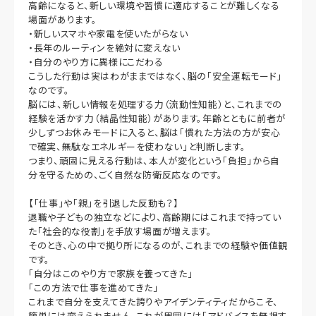
高齢になると、新しい環境や習慣に適応することが難しくなる
場面があります。
・新しいスマホや家電を使いたがらない
・長年のルーティンを絶対に変えない
・自分のやり方に異様にこだわる
こうした行動は実はわがままではなく、脳の「安全運転モード」
なのです。
脳には、新しい情報を処理する力（流動性知能）と、これまでの
経験を活かす力（結晶性知能）があります。年齢とともに前者が
少しずつお休みモードに入ると、脳は「慣れた方法の方が安心
で確実、無駄なエネルギーを使わない」と判断します。
つまり、頑固に見える行動は、本人が変化という「負担」から自
分を守るための、ごく自然な防衛反応なのです。
【「仕事」や「親」を引退した反動も？】
退職や子どもの独立などにより、高齢期にはこれまで持ってい
た「社会的な役割」を手放す場面が増えます。
そのとき、心の中で拠り所になるのが、これまでの経験や価値観
です。
「自分はこのやり方で家族を養ってきた」
「この方法で仕事を進めてきた」
これまで自分を支えてきた誇りやアイデンティティだからこそ、
簡単には変えられません。これが周囲には「アドバイスを無視す