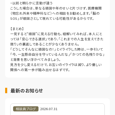
・以前と明らかに言動が違う
こうした場合は、単なる頑固や年のせいと片づけず、医療機関
（物忘れ外来や精神科など）への相談をお勧めします。「脳の
SOS」が頑固さとして現れている可能性があるからです。
【まとめ】
一見すると“頑固”に見える行動も、紐解いてみれば、本人にと
っては「安心できる選択」であり、「これまでの人生を支えてきた
限り」の裏返しであることが少なくありません。
「どうしてそんなに頑固なの！」とイライラした時は、一歩引いて
「今、一生懸命自分を守っているんだな」「かつての名残りかな」
と背景を思い浮かべてみましょう。
見方を少し変えるだけで、お互いのイライラは減り、より優しい
関係への第一歩が踏み出せるはずです。
最新のお知らせ
相談員ブログ
2026.07.31