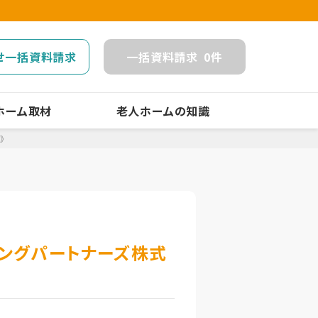
せ一括資料請求
一括
資料請求
0
件
ホーム取材
老人ホームの知識
》
ビングパートナーズ株式