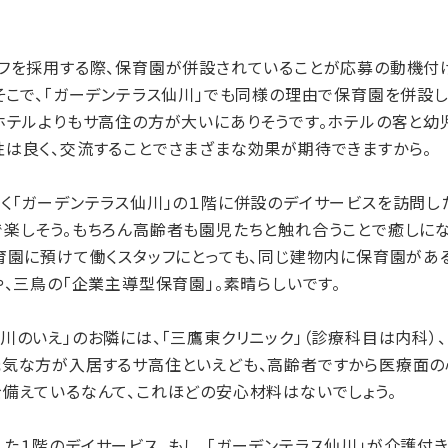
フを採用する際、保育園が併設されていることが応募の動機付
そこで、「ガーデンテラス仙川」でも同様の理由で保育園を併設し
、ホテルよりもサ高住の方が大いにありそうです。ホテルの客と幼
性は良く、交流することでさまざまな効果が期待できますから。
く「ガーデンテラス仙川」の１階に併設のデイサービスを訪問し
楽しそう。もちろん高齢者も園児たちと触れ合うことで癒しにな
育園に預けて働くスタッフにとっても、同じ建物内に保育園があ
や、三鳥の「企業主導型保育園」。素晴らしいです。
のいえ」のお隣には、「三鷹東クリニック」（診療科目は内科）
元気な方が入居するサ高住といえども、高齢者ですから医療面の
備えているなんて、これほどの安心材料はないでしょう。
た１階のデイサービス。もし、「ガーデンテラス仙川」が介護付