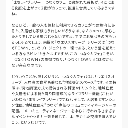
「まちライブラリー つなぐカフェ」と書かれた看板が。そこにあ
る階段を上がって２階がカフェで、普通に営業しているようです
ね。
なるほど、一般の人も気軽に利用できるカフェが同建物内にあ
ると、入居者も家族もうれしいだろうなあ、なんちゃって、感心し
たふりをしている場合じゃないですね。すでにお気づきの方もい
らっしゃるでしょう。前編の「ウエリスオリーブ」シリーズは「つな
ぐＴＯＷＮ」というプロジェクトの一環である、という話を覚えて
いる方ならピン！ときたはずですが、この「つなぐカフェ」こそが、
「つなぐＴＯＷＮ」の象徴であり、「つなぐＴＯＷＮ」には欠かせ
ない存在なのです。
どういうことか、詳しくいうと、「つなぐカフェ」とは、「ウエリスオ
リーブ」入居者の食堂も兼ねた“地域交流スペース”です。その特
徴は、現地調理方式で提供される料理やドリンクと、地域住民
や入居者による持ち寄り図書館的なライブラリー機能（これが
いわゆる「まちライブラリー」ですね）、そして、入居者とマンショ
ン住民、地域住民を“つなぐ”専任のコミュニティマネージャーの
配置。このコミュニティマネージャーを中心に行われるさまざま
なイベントやセミナー等を通じて、「本」を介した交流を育んでい
こう、というわけです。