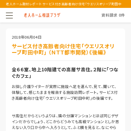
老人ホーム取材レポート サービス付き高齢者向け住宅「ウエリスオリーブ町田中
町」 （...
資料請求
0
件
2018年06月04日
サービス付き高齢者向け住宅「ウエリスオリ
ーブ町田中町」 （ＮＴＴ都市開発）《後編》
全６６室、地上10階建ての高層サ高住。２階に「つな
ぐカフェ」
お探し介護ライターが実際に施設へ足を運んで、見て、聞いて、
体験して、感じたままを報告する施設訪問レポート。サービス付
き高齢者向け住宅「ウエリスオリーブ町田中町」の後編です。
サ高住だからというよりは、隣の分譲マンションとほぼ同じデザ
インだからでしょう、どこからどうみても高級マンションとしか思
えない入り口から中へ入ろうとして、ふと横を見ると、なにやら