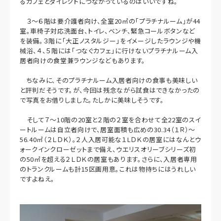
るカフェとダイレクトにつながっているのはいいですね。
３～６階は要介護者向け、全室20㎡の「プラチナルーム」が44
室。車椅子対応洗面台、トイレ、ベンチ、緊急コールボタンなど
を装備。３階に「大正ノスタルジー」をイメージしたラウンジや機
械浴、４、５階には「つなぐカフェ」に行けないプラチナルーム入
居者向けの食堂兼ラウンジなどもあります。
ちなみに、そのプラチナルーム入居者向けの食事も美味しい
と評判だそうです。が、今回は残念ながら試食はできなかったの
で写真をお借りしました。たしかに美味しそうです。
そして７～10階の20室と２階の２室を合わせて全22室のスイ
ートルームは自立者向けで、居室面積も広めの30.34（１Ｒ）～
56.40㎡（２ＬＤＫ）。２人入居可能な１LＤＫの居室にはなんとウ
ォークインクローゼットまで備え、ウエリスオリーブシリーズ初
の50㎡を超える２ＬＤＫの居室もあります。さらに、入居者専用
のトランクルームも計15区画用意。これは物持ちにはうれしい
ですよねえ。