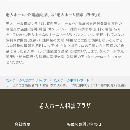
老人ホーム・介護施設探しは「老人ホーム相談プラザ」で
老人ホーム相談プラザは、有料老人ホームや介護施設を経験豊富な専門の
相談員が店舗・訪問・電話・オンライン・一括資料請求等、無料で相談・紹介
をしています。老人ホームのホームページやパンフレットに記載されていない
評判や雰囲気、医療・介護体制の実態、特色など実際に訪問しないと分から
ない最新の情報を収集し、公正・中立な立場でプロの目線からお客様のご希
望に合った老人ホーム・介護施設を選定・ご提案いたします。老人ホームの見
学予約・見学同行・入居時の送迎支援、入居後のアフターフォローもおまか
せください。
老人ホーム相談プラザトップ
老人ホーム取材レポート
サービス付き高齢者向け住宅「ウエリスオリーブ町田中町」 （ＮＴＴ都市開発）《後編》
会社概要
掲載のお問い合わせ