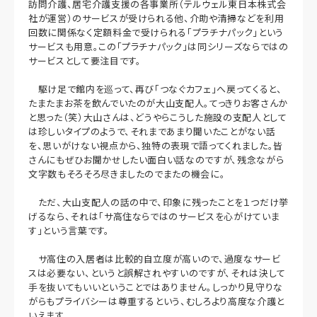
訪問介護、居宅介護支援の各事業所（テルウェル東日本株式会
社が運営）のサービスが受けられる他、介助や清掃などを利用
回数に関係なく定額料金で受けられる「プラチナパック」という
サービスも用意。この「プラチナパック」は同シリーズならではの
サービスとして要注目です。
駆け足で館内を巡って、再び「つなぐカフェ」へ戻ってくると、
たまたまお茶を飲んでいたのが大山支配人。てっきりお客さんか
と思った（笑）大山さんは、どうやらこうした施設の支配人として
は珍しいタイプのようで、それまであまり聞いたことがない話
を、思いがけない視点から、独特の表現で語ってくれました。皆
さんにもぜひお聞かせしたい面白い話なのですが、残念ながら
文字数もそろそろ尽きましたのでまたの機会に。
ただ、大山支配人の話の中で、印象に残ったことを１つだけ挙
げるなら、それは「サ高住ならではのサービスを心がけていま
す」という言葉です。
サ高住の入居者は比較的自立度が高いので、過度なサービ
スは必要ない、というと誤解されやすいのですが、それは決して
手を抜いてもいいということではありません。しっかり見守りな
がらもプライバシーは尊重するという、むしろより高度な介護と
いえます。