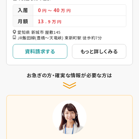
入居
0
40
円
～
万 円
月額
13
. 9
万 円
愛知県 新城市 屋敷145
JR飯田線(豊橋～天竜峡) 東新町駅 徒歩約7分
資料請求する
もっと詳しくみる
お急ぎの方・確実な情報が必要な方は