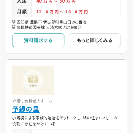
入居
40
50
万 円
～
万 円
月額
12
14
. 8
万 円
～
. 8
万 円
愛知県 豊橋市 伊古部町字山口241番地
豊橋鉄道渥美線 大清水駅 バス約8分
資料請求する
もっと詳しくみる
介護付有料老人ホーム
予縁の里
小規模による家族的運営をモットーとし、終の住まいとしての
役割に存在をかけている