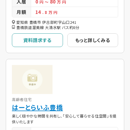
入居
0
80
円
～
万 円
月額
14
. 8
万 円
愛知県 豊橋市 伊古部町字山口241
豊橋鉄道渥美線 大清水駅 バス約8分
資料請求する
もっと詳しくみる
高齢者住宅
はーとらいふ豊橋
楽しく穏やかな時間を共有し、「安心して暮らせる住空間」を提
供いたします