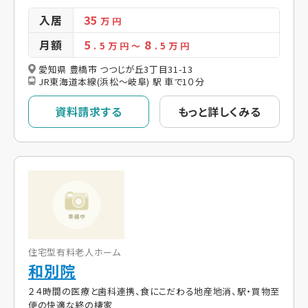
入居
35
万 円
月額
5
8
. 5
万 円
～
. 5
万 円
愛知県 豊橋市 つつじが丘3丁目31-13
JR東海道本線(浜松～岐阜) 駅 車で1０分
資料請求する
もっと詳しくみる
住宅型有料老人ホーム
和別院
２４時間の医療と歯科連携、食にこだわる地産地消、駅・買物至
便の快適な終の棲家