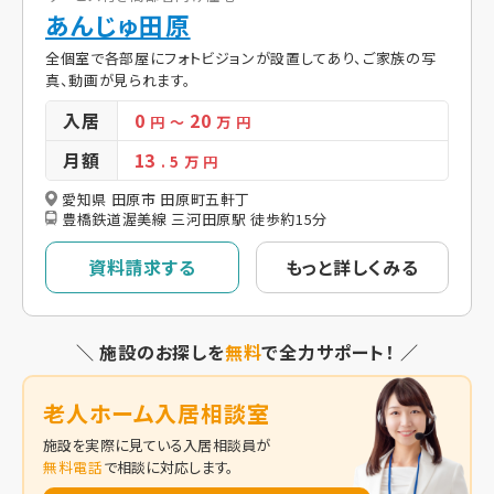
あんじゅ田原
全個室で各部屋にフォトビジョンが設置してあり、ご家族の写
真、動画が見られます。
入居
0
20
円
～
万 円
月額
13
. 5
万 円
愛知県 田原市 田原町五軒丁
豊橋鉄道渥美線 三河田原駅 徒歩約15分
資料請求する
もっと詳しくみる
＼ 施設のお探しを
無料
で全力サポート！ ／
老人ホーム入居相談室
施設を実際に見ている入居相談員が
無料電話
で相談に対応します。