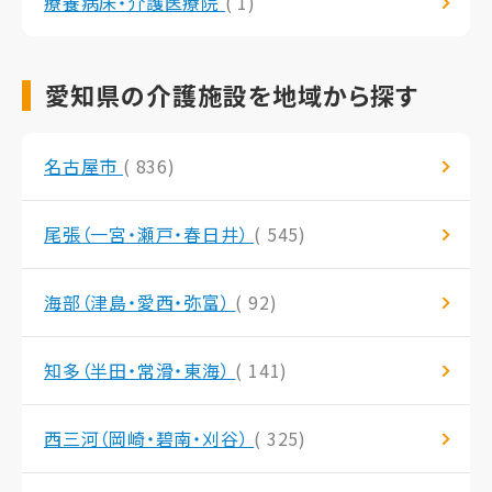
療養病床・介護医療院
( 1)
愛知県の介護施設を地域から探す
名古屋市
( 836)
尾張（一宮・瀬戸・春日井）
( 545)
海部（津島・愛西・弥富）
( 92)
知多（半田・常滑・東海）
( 141)
西三河（岡崎・碧南・刈谷）
( 325)