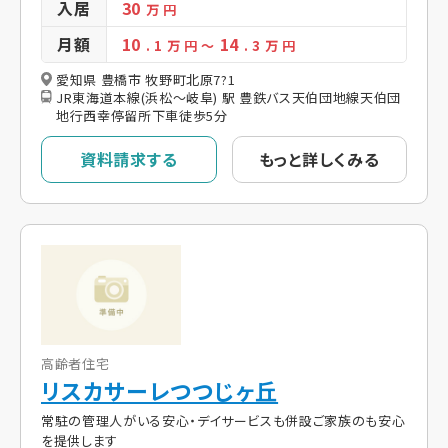
入居
30
万 円
月額
10
14
. 1
万 円
～
. 3
万 円
愛知県 豊橋市 牧野町北原7?1
JR東海道本線(浜松～岐阜) 駅 豊鉄バス天伯団地線天伯団
地行西幸停留所下車徒歩5分
資料請求する
もっと詳しくみる
高齢者住宅
リスカサーレつつじヶ丘
常駐の管理人がいる安心・デイサービスも併設ご家族のも安心
を提供します