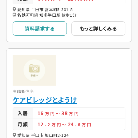
愛知県 半田市 宮本町5-301-8
名鉄河和線 知多半田駅 徒歩1分
資料請求する
もっと詳しくみる
高齢者住宅
ケアビレッジとようけ
入居
16
38
万 円
～
万 円
月額
12
24
. 2
万 円
～
. 6
万 円
愛知県 半田市 板山町2-124