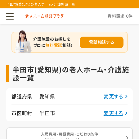
半田市(愛知県)の老人ホーム・介護施設一覧
資料請求
0
件
介護施設のお探しを
電話相談する
プロに
無料電話
相談！
半田市(愛知県)の老人ホーム・介護施
設一覧
都道府県
愛知県
変更する
市区町村
半田市
変更する
入居費用・月額費用・こだわり条件