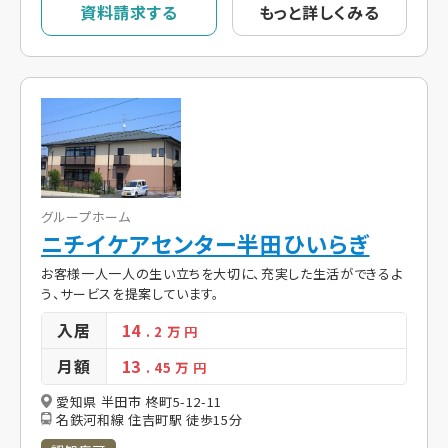
資料請求する
もっと詳しくみる
グループホーム
ニチイケアセンター半田ひいらぎ
お客様一人一人の生い立ちを大切に、充実した生活ができるよ
う、サービスを提案しています。
入居
14
. 2
万 円
月額
13
. 45
万 円
愛知県 半田市 柊町5-12-11
名鉄河和線 住吉町駅 徒歩15分