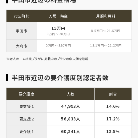
市区町村
入居一時金
月額利用料
15万円
半田市
8.5万円～ 24.6万円
0万円～ 38万円
大府市
0万円～ 350万円
13.1万円～ 21.3万円
※老人ホーム相談プラザに掲載中のプランの中央値を記載
半田市近辺の要介護度別認定者数
要介護度
人数
割合
47,993人
14.6％
要支援１
56,833人
17.2％
要支援２
60,841人
18.5％
要介護１