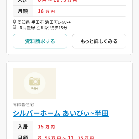
円
～
. 5
万 円
月額
16
万 円
愛知県 半田市 浜田町1-68-4
JR武豊線 乙川駅 徒歩15分
資料請求する
もっと詳しくみる
高齢者住宅
シルバーホーム あいびぃ~半田
入居
15
万 円
月額
8
11
. 56
万 円
～
. 35
万 円