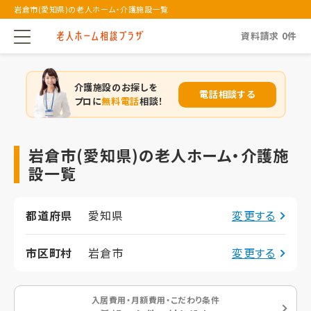
岩倉市(愛知県)の老人ホーム・介護施設一覧
資料請求
0
件
介護施設のお探しを
電話相談する
プロに
無料電話
相談！
岩倉市(愛知県)の老人ホーム・介護施
設一覧
都道府県
愛知県
変更する
市区町村
岩倉市
変更する
入居費用・月額費用・こだわり条件