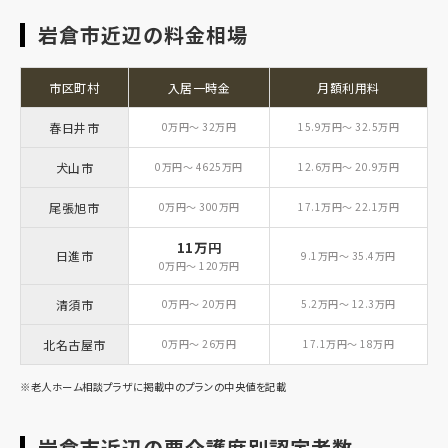
岩倉市近辺の料金相場
市区町村
入居一時金
月額利用料
春日井市
0万円～ 32万円
15.9万円～ 32.5万円
犬山市
0万円～ 4625万円
12.6万円～ 20.9万円
尾張旭市
0万円～ 300万円
17.1万円～ 22.1万円
11万円
日進市
9.1万円～ 35.4万円
0万円～ 120万円
清須市
0万円～ 20万円
5.2万円～ 12.3万円
北名古屋市
0万円～ 26万円
17.1万円～ 18万円
※老人ホーム相談プラザに掲載中のプランの中央値を記載
岩倉市近辺の要介護度別認定者数