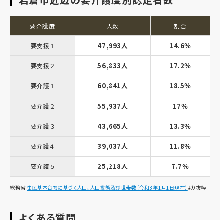
要介護度
人数
割合
47,993人
14.6％
要支援１
56,833人
17.2％
要支援２
60,841人
18.5％
要介護１
55,937人
17％
要介護２
43,665人
13.3％
要介護３
39,037人
11.8％
要介護４
25,218人
7.7％
要介護５
総務省
住民基本台帳に基づく人口、人口動態及び世帯数（令和3年1月1日現在）
より抜粋
よくある質問