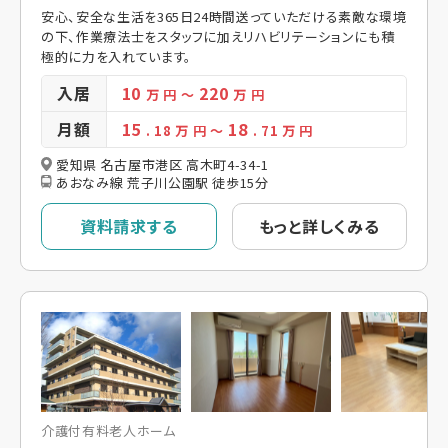
安心、安全な生活を365日24時間送っていただける素敵な環境
の下、作業療法士をスタッフに加えリハビリテーションにも積
極的に力を入れています。
入居
10
220
万 円
～
万 円
月額
15
18
. 18
万 円
～
. 71
万 円
愛知県 名古屋市港区 高木町4-34-1
あおなみ線 荒子川公園駅 徒歩15分
資料請求する
もっと詳しくみる
介護付有料老人ホーム