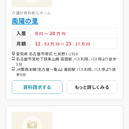
介護付有料老人ホーム
南陽の里
入居
0
20
円
～
万 円
月額
12
23
. 52
万 円
～
. 27
万 円
愛知県 名古屋市港区 七反野1-1910
名古屋市営地下鉄東山線 高畑駅 バス利用、バス停より徒歩
5分
JR関西本線(名古屋～亀山) 春田駅 バス利用、バス停より徒
歩5分
資料請求する
もっと詳しくみる