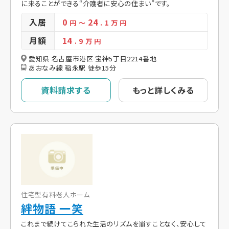
に来ることができる“介護者に安心の住まい”です。
入居
0
24
円
～
. 1
万 円
月額
14
. 9
万 円
愛知県 名古屋市港区 宝神5丁目2214番地
あおなみ線 稲永駅 徒歩15分
資料請求する
もっと詳しくみる
住宅型有料老人ホーム
絆物語 一笑
これまで続けてこられた生活のリズムを崩すことなく、安心して