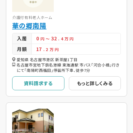
介護付有料老人ホーム
華の郷南陽
入居
0
32
円
～
. 4
万 円
月額
17
. 2
万 円
愛知県 名古屋市港区 新茶屋1丁目
名古屋市営地下鉄名港線 東海通駅 市バス「河合小橋」行き
にて「南陽町西福田」停留所下車、徒歩7分
資料請求する
もっと詳しくみる