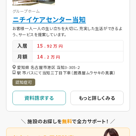
グループホーム
ニチイケアセンター当知
お客様一人一人の生い立ちを大切に、充実した生活ができるよ
う、サービスを提案しています。
入居
15
. 92
万 円
月額
14
. 2
万 円
愛知県 名古屋市港区 当知3-305-2
駅 市バスにて当知三丁目下車〔居酒屋ムラサキの真裏〕
認知症可
資料請求する
もっと詳しくみる
＼ 施設のお探しを
無料
で全力サポート！ ／