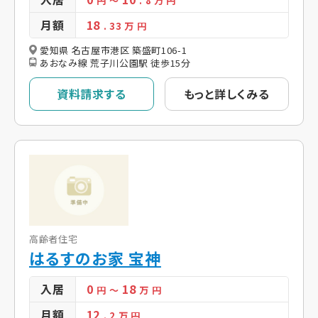
円
～
. 8
万 円
月額
18
. 33
万 円
愛知県 名古屋市港区 築盛町106-1
あおなみ線 荒子川公園駅 徒歩15分
資料請求する
もっと詳しくみる
高齢者住宅
はるすのお家 宝神
入居
0
18
円
～
万 円
月額
12
. 2
万 円