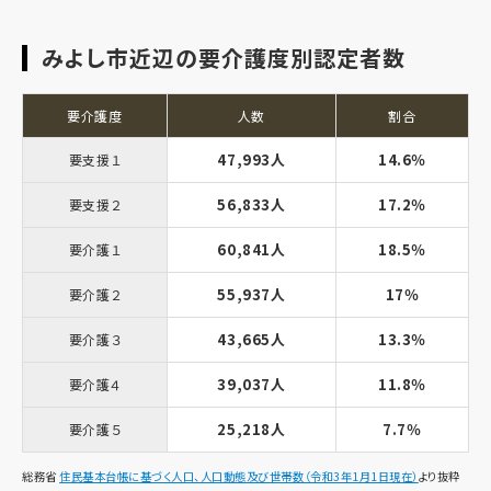
みよし市近辺の要介護度別認定者数
要介護度
人数
割合
47,993人
14.6％
要支援１
56,833人
17.2％
要支援２
60,841人
18.5％
要介護１
55,937人
17％
要介護２
43,665人
13.3％
要介護３
39,037人
11.8％
要介護４
25,218人
7.7％
要介護５
総務省
住民基本台帳に基づく人口、人口動態及び世帯数（令和3年1月1日現在）
より抜粋