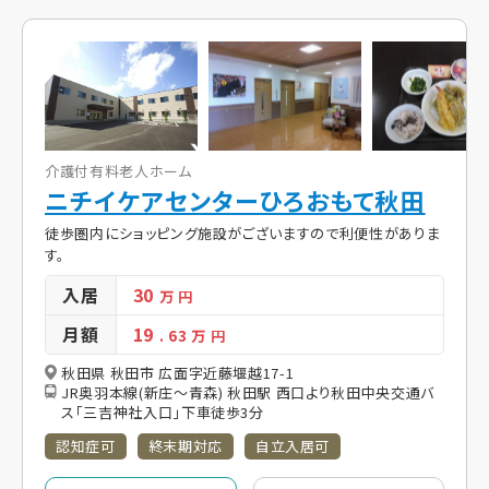
介護付有料老人ホーム
ニチイケアセンターひろおもて秋田
徒歩圏内にショッピング施設がございますので利便性がありま
す。
入居
30
万 円
月額
19
. 63
万 円
秋田県 秋田市 広面字近藤堰越17-1
JR奥羽本線(新庄～青森) 秋田駅 西口より秋田中央交通バ
ス「三吉神社入口」下車徒歩3分
認知症可
終末期対応
自立入居可