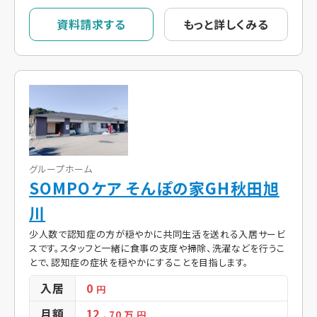
資料請求する
もっと詳しくみる
グループホーム
SOMPOケア そんぽの家GH秋田旭
川
少人数で認知症の方が穏やかに共同生活を送れる入居サービ
スです。スタッフと一緒に食事の支度や掃除、洗濯などを行うこ
とで、認知症の症状を穏やかにすることを目指します。
入居
0
円
月額
12
. 70
万 円