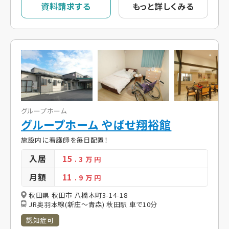
資料請求する
もっと詳しくみる
グループホーム
グループホーム やばせ翔裕館
施設内に看護師を毎日配置！
入居
15
. 3
万 円
月額
11
. 9
万 円
秋田県 秋田市 八橋本町3-14-18
JR奥羽本線(新庄～青森) 秋田駅 車で10分
認知症可