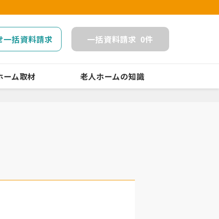
せ一括資料請求
一括
資料請求
0
件
ホーム取材
老人ホームの知識