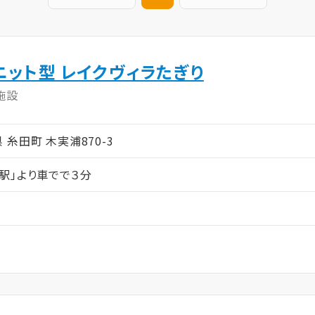
ニット型 レイクヴィラたぎり
施設
岡県 糸田町 木実浦870-3
駅」より車でで３分