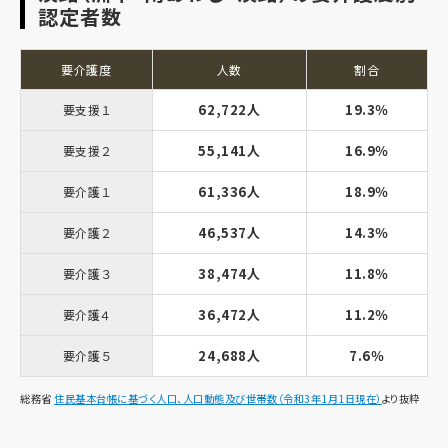
認定者数
要介護度
人数
割合
62,722人
19.3％
要支援１
55,141人
16.9％
要支援２
61,336人
18.9％
要介護１
46,537人
14.3％
要介護２
38,474人
11.8％
要介護３
36,472人
11.2％
要介護４
24,688人
7.6％
要介護５
総務省
住民基本台帳に基づく人口、人口動態及び世帯数（令和3年1月1日現在）
より抜粋