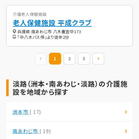
介護老人保健施設
老人保健施設 平成クラブ
兵庫県 南あわじ市 八木養宜中173
「中八木バス停」より徒歩2分
前の20件
1
2
3
次の20件
淡路（洲本・南あわじ・淡路）の介護施
設を地域から探す
洲本市
( 17)
南あわじ市
( 19)