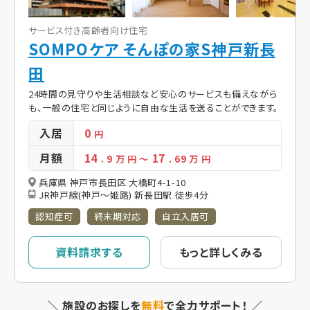
サービス付き高齢者向け住宅
SOMPOケア そんぽの家S神戸新長
田
24時間の見守りや生活相談など安心のサービスも備えながら
も、一般の住宅と同じように自由な生活を送ることができます。
入居
0
円
月額
14
17
. 9
万 円
～
. 69
万 円
兵庫県 神戸市長田区 大橋町4-1-10
JR神戸線(神戸～姫路) 新長田駅 徒歩4分
認知症可
終末期対応
自立入居可
資料請求する
もっと詳しくみる
＼ 施設のお探しを
無料
で全力サポート！ ／