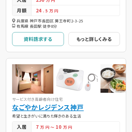
万 円
月額
24
. 5
万 円
兵庫県 神戸市長田区 房王寺町2-3-25
有馬線 長田駅 徒歩8分
資料請求する
もっと詳しくみる
サービス付き高齢者向け住宅
なごやかレジデンス神戸
希望と生きがいに満ちた輝きのある生活
入居
7
10
万 円
～
万 円