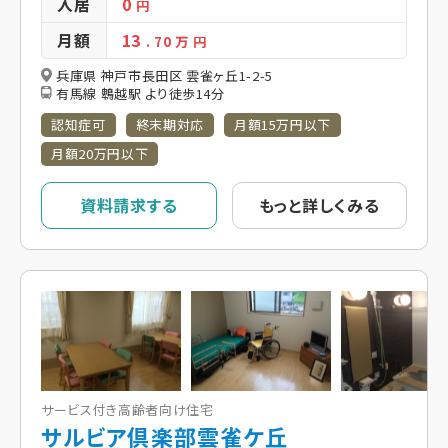
入居
0
円
月額
13
. 70
万 円
兵庫県 神戸市長田区 雲雀ヶ丘1-2-5
有馬線 鵯越駅 より徒歩14分
認知症可
終末期対応
月額15万円以下
月額20万円以下
資料請求する
もっと詳しくみる
サービス付き高齢者向け住宅
サルビア倶楽部雲雀ケ丘