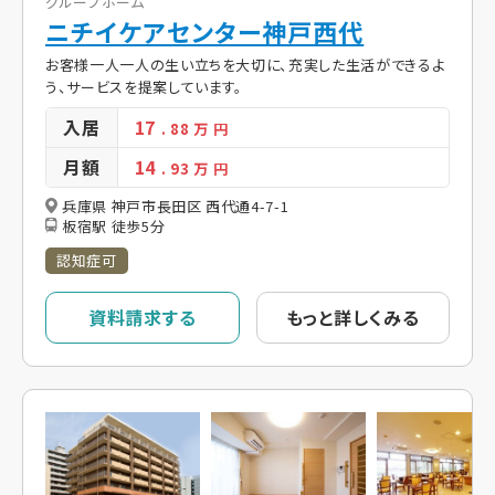
グループホーム
ニチイケアセンター神戸西代
お客様一人一人の生い立ちを大切に、充実した生活ができるよ
う、サービスを提案しています。
入居
17
. 88
万 円
月額
14
. 93
万 円
兵庫県 神戸市長田区 西代通4-7-1
板宿駅 徒歩5分
認知症可
資料請求する
もっと詳しくみる