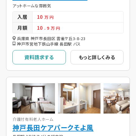
アットホームな雰囲気
入居
10
万 円
月額
10
. 9
万 円
兵庫県 神戸市長田区 雲雀ケ丘3-8-23
神戸市営地下鉄山手線 長田駅 バス
資料請求する
もっと詳しくみる
介護付有料老人ホーム
神戸長田ケアパークそよ風