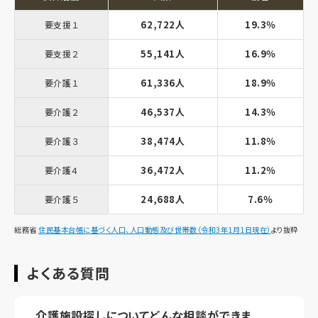
62,722人
19.3％
要支援１
55,141人
16.9％
要支援２
61,336人
18.9％
要介護１
46,537人
14.3％
要介護２
38,474人
11.8％
要介護３
36,472人
11.2％
要介護４
24,688人
7.6％
要介護５
総務省
住民基本台帳に基づく人口、人口動態及び世帯数（令和3年1月1日現在）
より抜粋
よくある質問
介護施設探しについてどんな相談ができま