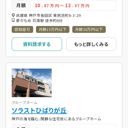
月額
10
12
. 87
万 円
～
. 37
万 円
兵庫県 神戸市長田区 東尻池町6-3-29
夢かもめ 苅藻駅 徒歩約6分
認知症可
月額15万円以下
月額20万円以下
資料請求する
もっと詳しくみる
グループホーム
ソラストひばりが丘
神戸の海を臨む、閑静な住宅街にあるグループホーム