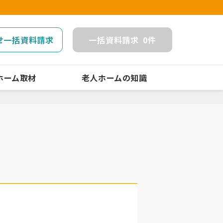
せ一括資料請求
一括
資料請求
0
件
ホーム取材
老人ホームの知識