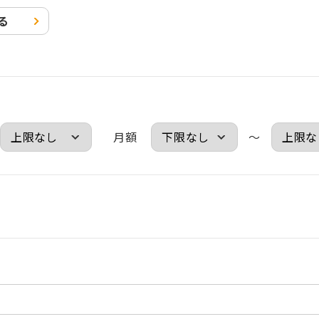
る
月額
～