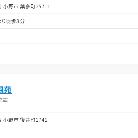
庫県 小野市 葉多町257-1
より徒歩３分
楓苑
施設
庫県 小野市 復井町1741