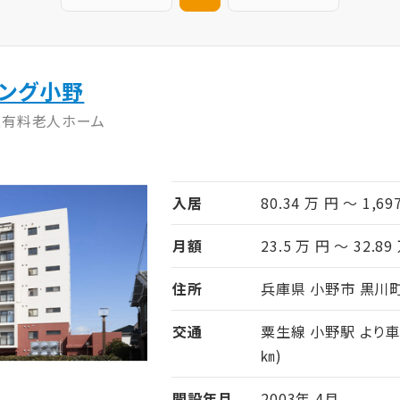
ビング小野
型有料老人ホーム
入居
80.34 万 円 ～ 1,69
月額
23.5 万 円 ～ 32.89
住所
兵庫県 小野市 黒川町1
交通
粟生線 小野駅 より車
㎞)
開設年月
2003年 4月