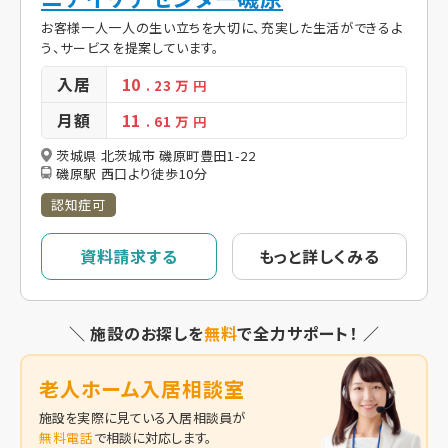
お客様一人一人の生い立ちを大切に、充実した生活ができるよ
う、サービスを提案しています。
入居
10
. 23
万 円
月額
11
. 61
万 円
茨城県 北茨城市 磯原町豊田1-22
磯原駅 西口より徒歩10分
認知症可
資料請求する
もっと詳しくみる
＼ 施設のお探しを
無料
で全力サポート！ ／
老人ホーム入居相談室
施設を実際に見ている入居相談員が
無料電話
で相談に対応します。