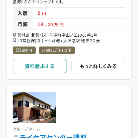
長寿くらぶのコンセプトです。
入居
0
円
月額
13
. 20
万 円
茨城県 北茨城市 平潟町字山ノ田1305番1号
JR常磐線(取手～いわき) 大津港駅 徒歩２０分
認知症可
月額15万円以下
資料請求する
もっと詳しくみる
グループホーム
ニチイケアセンター磯原