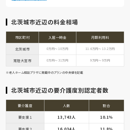
北茨城市近辺の料金相場
市区町村
入居一時金
月額利用料
北茨城市
0万円～ 10万円
11.6万円～ 13.2万円
常陸大宮市
0万円～ 31万円
9万円～ 9万円
※老人ホーム相談プラザに掲載中のプランの中央値を記載
北茨城市近辺の要介護度別認定者数
要介護度
人数
割合
13,743人
10.1％
要支援１
16,034人
11.8％
要支援２