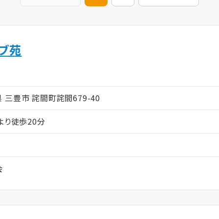
ーブ苑
ム
川県 三豊市 詫間町詫間679-40
より徒歩20分
会