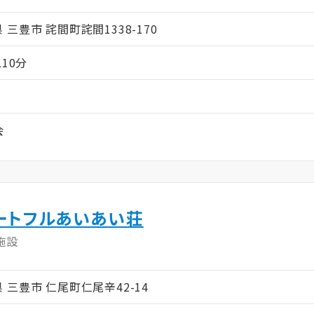
川県 三豊市 詫間町詫間1338-170
10分
会
ートフルあいあい荘
施設
川県 三豊市 仁尾町仁尾辛42-14