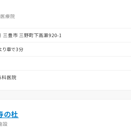
護医療院
川県 三豊市 三野町下高瀬920-1
より車で3分
外科医院
寿の杜
施設