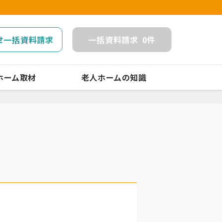
せ一括資料請求
一括
資料請求
0
件
ホーム取材
老人ホームの知識