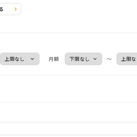
る
月額
～