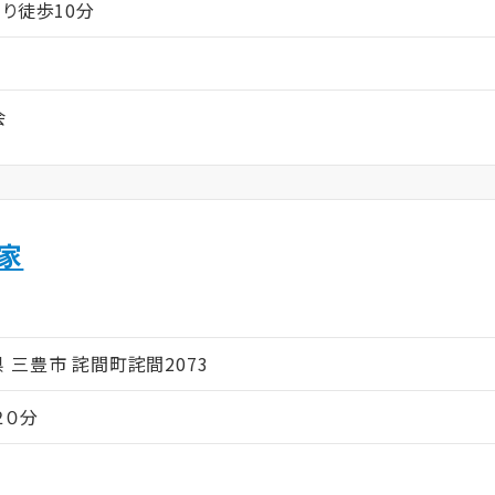
り徒歩10分
会
家
ム
川県 三豊市 詫間町詫間2073
２０分