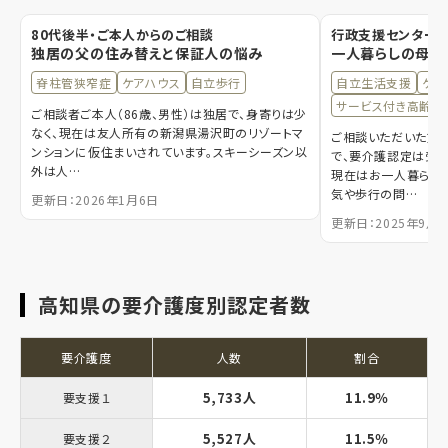
80代後半・ご本人からのご相談
行政支援センター職
独居の父の住み替えと保証人の悩み
一人暮らしの母の
脊柱管狭窄症
ケアハウス
自立歩行
自立生活支援
ケア
サービス付き高齢者
ご相談者ご本人（86歳、男性）は独居で、身寄りは少
なく、現在は友人所有の新潟県湯沢町のリゾートマ
ご相談いただいた方は
ンションに仮住まいされています。スキーシーズン以
で、要介護認定は受け
外は人…
現在はお一人暮らし
気や歩行の問…
更新日：2026年1月6日
更新日：2025年9月3
高知県の要介護度別認定者数
要介護度
人数
割合
5,733人
11.9％
要支援１
5,527人
11.5％
要支援２