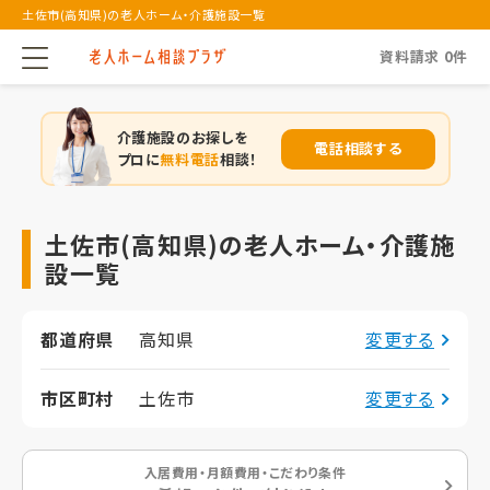
土佐市(高知県)の老人ホーム・介護施設一覧
資料請求
0
件
介護施設のお探しを
電話相談する
プロに
無料電話
相談！
土佐市(高知県)の老人ホーム・介護施
設一覧
都道府県
高知県
変更する
市区町村
土佐市
変更する
入居費用・月額費用・こだわり条件