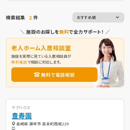
検索結果
2
件
＼ 施設のお探しを
無料
で全力サポート！ ／
老人ホーム入居相談室
施設を実際に見ている入居相談員が
無料電話
で相談に対応します。
無料で電話相談
ケアハウス
豊寿園
長崎県 諫早市 高来町西尾229