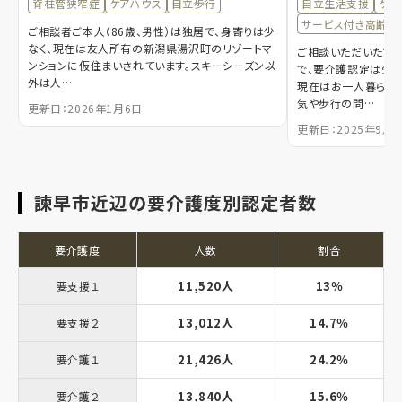
脊柱管狭窄症
ケアハウス
自立歩行
自立生活支援
ケア
サービス付き高齢者
ご相談者ご本人（86歳、男性）は独居で、身寄りは少
なく、現在は友人所有の新潟県湯沢町のリゾートマ
ご相談いただいた方は
ンションに仮住まいされています。スキーシーズン以
で、要介護認定は受け
外は人…
現在はお一人暮らし
気や歩行の問…
更新日：2026年1月6日
更新日：2025年9月3
諫早市近辺の要介護度別認定者数
要介護度
人数
割合
11,520人
13％
要支援１
13,012人
14.7％
要支援２
21,426人
24.2％
要介護１
13,840人
15.6％
要介護２