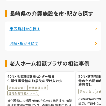
長崎県の介護施設を市・駅から探す
市区町村から探す
沿線・駅から探す
老人ホーム相談プラザの相談事例
40代・地域包括支援センター職員
50代・訪問看護師
生活保護受給の独居父の受け入れ先
母のため認知症
施設探し
認知機能低下
金銭管理支援
認知症なし
24時
住宅型有料老人ホーム
ご相談内容の対象とな
被介護者は相模原市緑区在住の83歳男性で、相談
認定は申請中ながら
者は地域包括支援センターの担当職員K様です。現