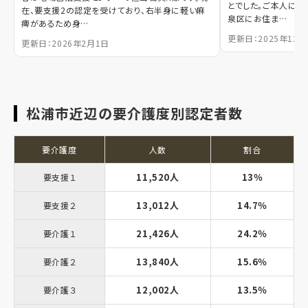
とでした。ご本人には
在、要支援2の認定を受けており、右半身に軽い麻
泉区にお住ま…
痺があるため身…
更新日：2025年12月
更新日：2026年2月1日
松浦市近辺の要介護度別認定者数
要介護度
人数
割合
11,520人
13％
要支援１
13,012人
14.7％
要支援２
21,426人
24.2％
要介護１
13,840人
15.6％
要介護２
12,002人
13.5％
要介護３