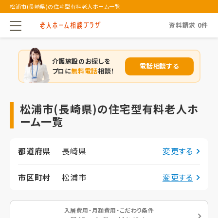
松浦市(長崎県)の住宅型有料老人ホーム一覧
資料請求
0
件
介護施設のお探しを
電話相談する
プロに
無料電話
相談！
松浦市(長崎県)の住宅型有料老人ホ
ーム一覧
都道府県
長崎県
変更する
市区町村
松浦市
変更する
入居費用・月額費用・こだわり条件