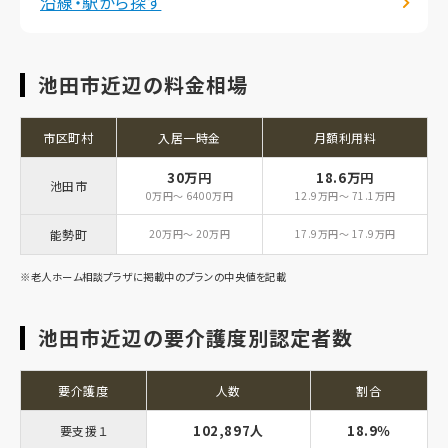
沿線・駅から探す
池田市近辺の料金相場
市区町村
入居一時金
月額利用料
30万円
18.6万円
池田市
0万円～ 6400万円
12.9万円～ 71.1万円
能勢町
20万円～ 20万円
17.9万円～ 17.9万円
※老人ホーム相談プラザに掲載中のプランの中央値を記載
池田市近辺の要介護度別認定者数
要介護度
人数
割合
102,897人
18.9％
要支援１