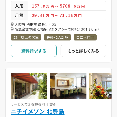
入居
157
5708
. 8
万 円
～
. 6
万 円
月額
29
71
. 91
万 円
～
. 16
万 円
大阪府 池田市 緑丘1-4-23
阪急宝塚本線 石橋駅 よりタクシーで約4分（約1.8ｋｍ）
25㎡以上の居室
夫婦・2人部屋
自立入居可
資料請求する
もっと詳しくみる
サービス付き高齢者向け住宅
ニチイメゾン 北豊島