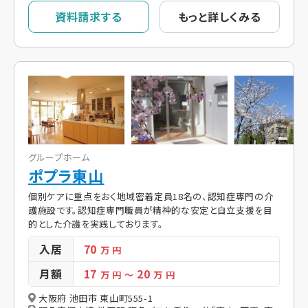
資料請求する
もっと詳しくみる
グループホーム
ポプラ東山
個別ケアに重点をおく地域密着定員18名の、認知症専門の介
護施設です。認知症専門職員が精神的な安定と自立支援を目
的とした介護を実践しております。
入居
70
万 円
月額
17
20
万 円
～
万 円
大阪府 池田市 東山町555-1