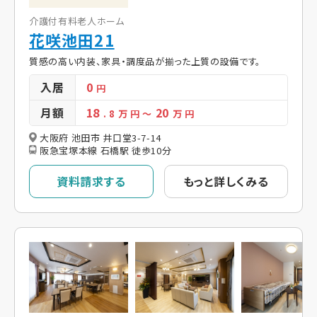
介護付有料老人ホーム
花咲池田21
質感の高い内装、家具・調度品が揃った上質の設備です。
入居
0
円
月額
18
20
. 8
万 円
～
万 円
大阪府 池田市 井口堂3-7-14
阪急宝塚本線 石橋駅 徒歩10分
資料請求する
もっと詳しくみる