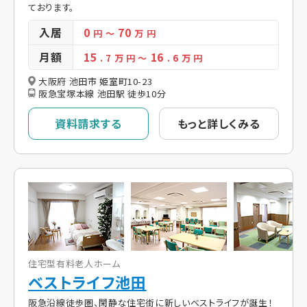
ております。
入居
0
70
円
～
万 円
月額
15
16
. 7
万 円
～
. 6
万 円
大阪府 池田市 姫室町10-23
阪急宝塚本線 池田駅 徒歩10分
資料請求する
もっと詳しくみる
住宅型有料老人ホーム
ベストライフ池田
阪急沿線徒歩圏、閑静な住宅街に新しいベストライフが誕生！