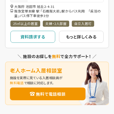
大阪府 池田市 旭丘2-4-31
阪急宝塚本線 駅 「石橋阪大前」駅からバス利用 「呉羽の
里」バス停下車徒歩3分
25㎡以上の居室
夫婦・2人部屋
自立入居可
資料請求する
もっと詳しくみる
＼ 施設のお探しを
無料
で全力サポート！ ／
老人ホーム入居相談室
施設を実際に見ている入居相談員が
無料電話
で相談に対応します。
無料で電話相談