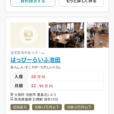
資料請求する
もっと詳しくみる
住宅型有料老人ホーム
はっぴーらいふ池田
あんしん・すこやか・たのしいくらし
入居
10
万 円
月額
12
. 95
万 円
大阪府 池田市 豊島北1-6-5
阪急箕面線 石橋駅 徒歩19分
認知症可
月額15万円以下
月額20万円以下