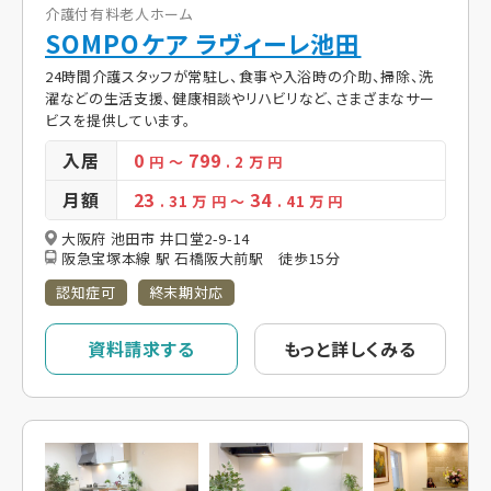
介護付有料老人ホーム
SOMPOケア ラヴィーレ池田
24時間介護スタッフが常駐し、食事や入浴時の介助、掃除、洗
濯などの生活支援、健康相談やリハビリなど、さまざまなサー
ビスを提供しています。
入居
0
799
円
～
. 2
万 円
月額
23
34
. 31
万 円
～
. 41
万 円
大阪府 池田市 井口堂2-9-14
阪急宝塚本線 駅 石橋阪大前駅 徒歩15分
認知症可
終末期対応
資料請求する
もっと詳しくみる