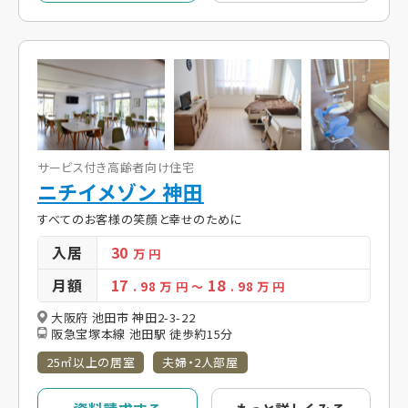
サービス付き高齢者向け住宅
ニチイメゾン 神田
すべてのお客様の笑顔と幸せのために
入居
30
万 円
月額
17
18
. 98
万 円
～
. 98
万 円
大阪府 池田市 神田2-3-22
阪急宝塚本線 池田駅 徒歩約15分
25㎡以上の居室
夫婦・2人部屋