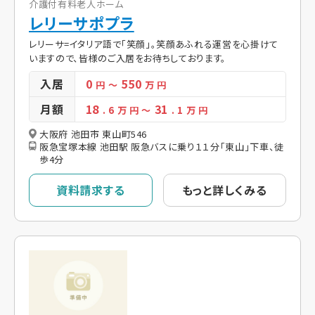
介護付有料老人ホーム
レリーサポプラ
レリーサ=イタリア語で「笑顔」。笑顔あふれる運営を心掛けて
いますので、皆様のご入居をお待ちしております。
入居
0
550
円
～
万 円
月額
18
31
. 6
万 円
～
. 1
万 円
大阪府 池田市 東山町546
阪急宝塚本線 池田駅 阪急バスに乗り１１分「東山」下車、徒
歩4分
資料請求する
もっと詳しくみる