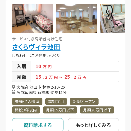
サービス付き高齢者向け住宅
さくらヴィラ池田
しあわせはこぶ住まいづくり
入居
10
万 円
月額
15
25
. 2
万 円
～
. 2
万 円
大阪府 池田市 鉢塚2-10-26
阪急箕面線 石橋駅 徒歩15分
夫婦・2人部屋
認知症可
新規オープン
開設3年以内
月額15万円以下
月額20万円以下
資料請求する
もっと詳しくみる