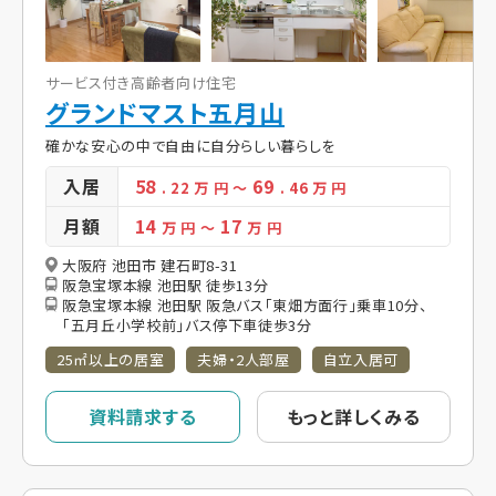
サービス付き高齢者向け住宅
グランドマスト五月山
確かな安心の中で自由に自分らしい暮らしを
入居
58
69
. 22
万 円
～
. 46
万 円
月額
14
17
万 円
～
万 円
大阪府 池田市 建石町8-31
阪急宝塚本線 池田駅 徒歩13分
阪急宝塚本線 池田駅 阪急バス「東畑方面行」乗車10分、
「五月丘小学校前」バス停下車徒歩3分
25㎡以上の居室
夫婦・2人部屋
自立入居可
資料請求する
もっと詳しくみる