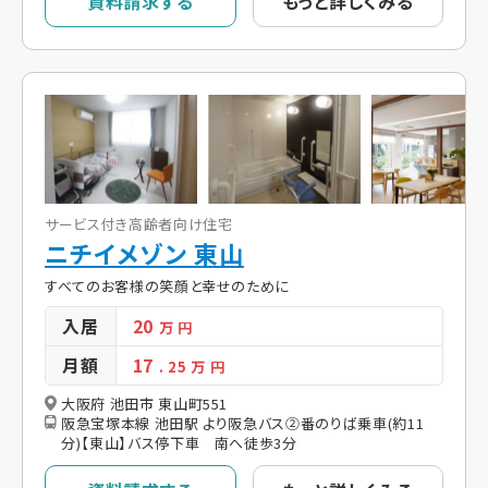
資料請求する
もっと詳しくみる
サービス付き高齢者向け住宅
ニチイメゾン 東山
すべてのお客様の笑顔と幸せのために
入居
20
万 円
月額
17
. 25
万 円
大阪府 池田市 東山町551
阪急宝塚本線 池田駅 より阪急バス②番のりば乗車(約11
分)【東山】バス停下車 南へ徒歩3分