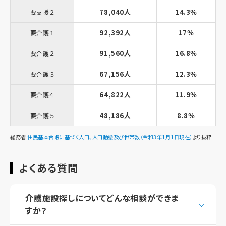
78,040人
14.3％
要支援２
92,392人
17％
要介護１
91,560人
16.8％
要介護２
67,156人
12.3％
要介護３
64,822人
11.9％
要介護４
48,186人
8.8％
要介護５
総務省
住民基本台帳に基づく人口、人口動態及び世帯数（令和3年1月1日現在）
より抜粋
よくある質問
介護施設探しについてどんな相談ができま
すか？