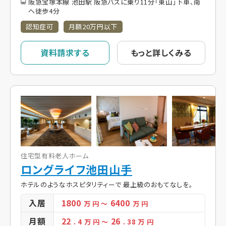
阪急宝塚本線 池田駅 阪急バスに乗り11分「東山」下車、南
へ徒歩4分
認知症可
月額20万円以下
資料請求する
もっと詳しくみる
住宅型有料老人ホーム
ロングライフ池田山手
ホテルのようなホスピタリティーで 最上級のおもてなしを。
入居
1800
6400
万 円
～
万 円
月額
22
26
. 4
万 円
～
. 38
万 円