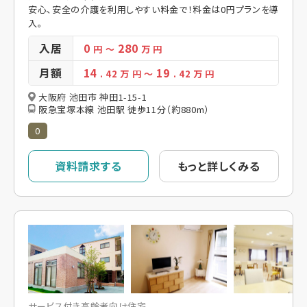
安心、安全の介護を利用しやすい料金で！料金は0円プランを導
入。
入居
0
280
円
～
万 円
月額
14
19
. 42
万 円
～
. 42
万 円
大阪府 池田市 神田1-15-1
阪急宝塚本線 池田駅 徒歩11分（約880m）
0
資料請求する
もっと詳しくみる
サービス付き高齢者向け住宅