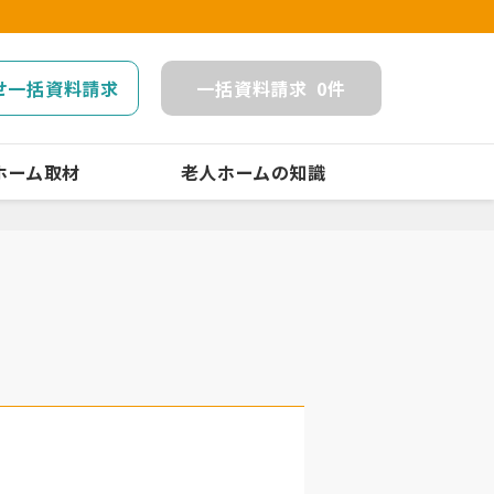
せ一括資料請求
一括
資料請求
0
件
ホーム取材
老人ホームの知識