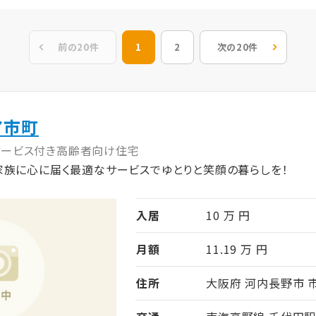
前の20件
1
2
次の20件
ア市町
サービス付き高齢者向け住宅
家族に心に届く最適なサービスでゆとりと笑顔の暮らしを！
入居
10 万 円
月額
11.19 万 円
住所
大阪府 河内長野市 市