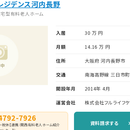
アレジデンス河内長野
住宅型有料老人ホーム
入居
30 万 円
月額
14.16 万 円
住所
大阪府 河内長野市
交通
南海高野線 三日市町
開設年月
2014年 4月
運営会社
株式会社フルライフ
4792-7926
資料請求する
0 （日・祝休【連携：関西有料老人ホーム紹介