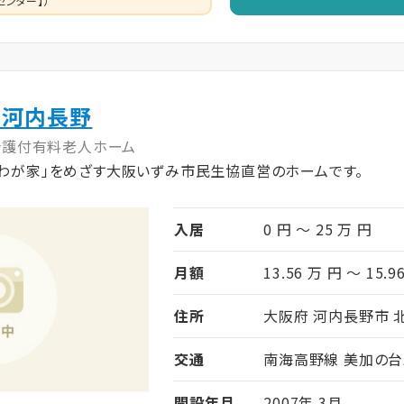
センター】）
ン河内長野
介護付有料老人ホーム
「わが家」をめざす大阪いずみ市民生協直営のホームです。
入居
0 円 ～ 25 万 円
月額
13.56 万 円 ～ 15.9
住所
大阪府 河内長野市 北
交通
南海高野線 美加の台
開設年月
2007年 3月