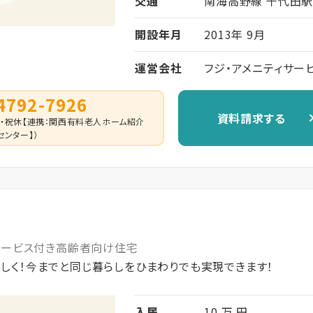
交通
南海高野線 千代田駅
開設年月
2013年 9月
運営会社
フジ・アメニティサー
4792-7926
資料請求する
0 （日・祝休【連携：関西有料老人ホーム紹介
センター】）
サービス付き高齢者向け住宅
らしく！今までと同じ暮らしをひまわりでも実現できます！
入居
10 万 円