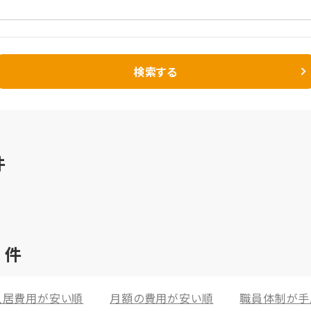
検索する
件
7
件
入居費用が安い順
月額の費用が安い順
職員体制が手