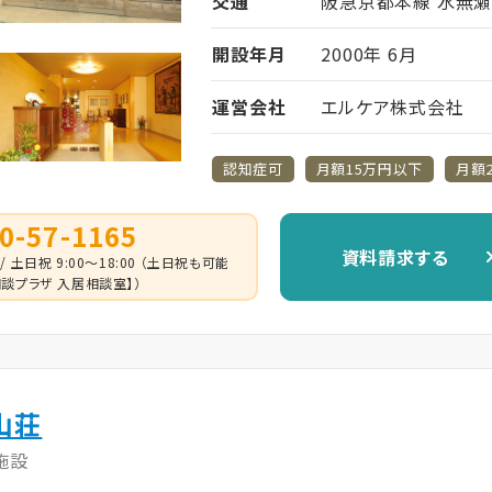
交通
阪急京都本線 水無瀬
開設年月
2000年 6月
運営会社
エルケア株式会社
認知症可
月額15万円以下
月額
0-57-1165
資料請求する
 / 土日祝 9:00～18:00 （土日祝も可能
談プラザ 入居相談室】）
山荘
施設