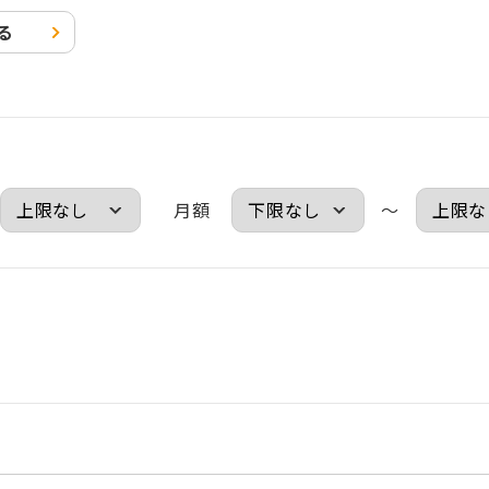
る
月額
～