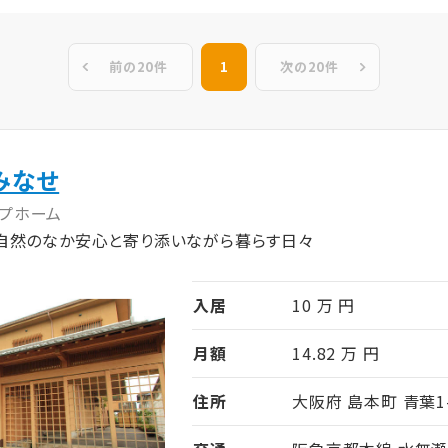
前の20件
1
次の20件
みなせ
プホーム
自然のなか安心と寄り添いながら暮らす日々
入居
10 万 円
月額
14.82 万 円
住所
大阪府 島本町 青葉1-