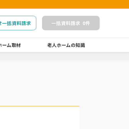
せ一括資料請求
一括
資料請求
0
件
ホーム取材
老人ホームの知識