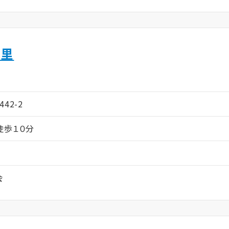
の里
ム
42-2
徒歩１０分
会