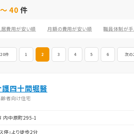
～ 40
件
入居費用が安い順
月額の費用が安い順
職員体制が手
20件
1
2
3
4
5
6
次の
介護四十間堀醫
高齢者向け住宅
江市 内中原町295-1
ス停」より徒歩2分