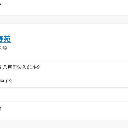
会
寿苑
施設
江市 八束町波入614-9
車すぐ
会