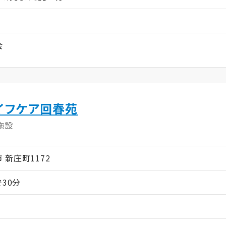
会
イフケア回春苑
施設
市 新庄町1172
で30分