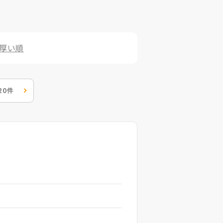
厚い順
20件