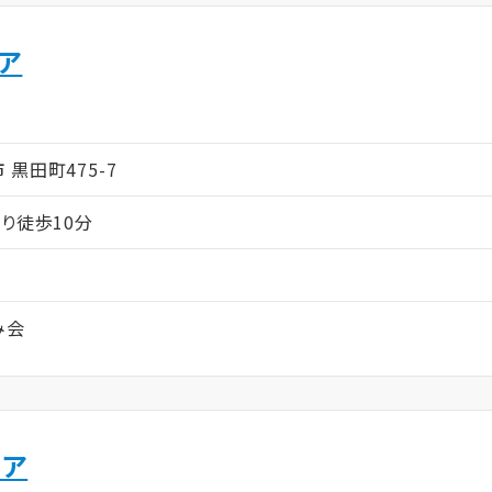
ア
ム
市 黒田町475-7
り徒歩10分
み会
リア