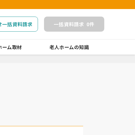
せ一括資料請求
一括
資料請求
0
件
ホーム取材
老人ホームの知識