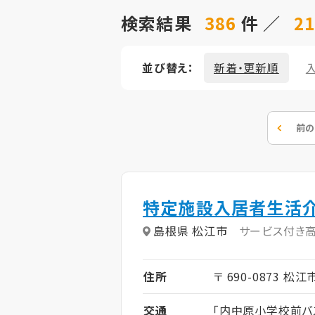
検索結果
386
件 ／
21
並び替え：
新着・更新順
前の
特定施設入居者生活
島根県 松江市
サービス付き
住所
〒 690-0873 松
交通
「内中原小学校前バ