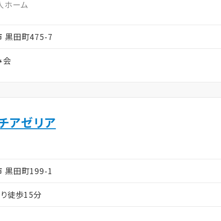
人ホーム
市 黒田町475-7
み会
ンチアゼリア
ム
市 黒田町199-1
り徒歩15分