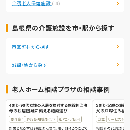
介護老人保健施設
( 4)
島根県の介護施設を市・駅から探す
市区町村から探す
沿線・駅から探す
老人ホーム相談プラザの相談事例
40代・90代女性の入居を検討する施設担当者
50代・父親の施設
母の独居困難に備える施設選び
父の戸塚住み替え
要介護4
軽度認知機能低下
紙パンツ使用
自立
サービス付き
対象となる方は90歳の女性で、要介護4とのことで
相談者の91歳の父親