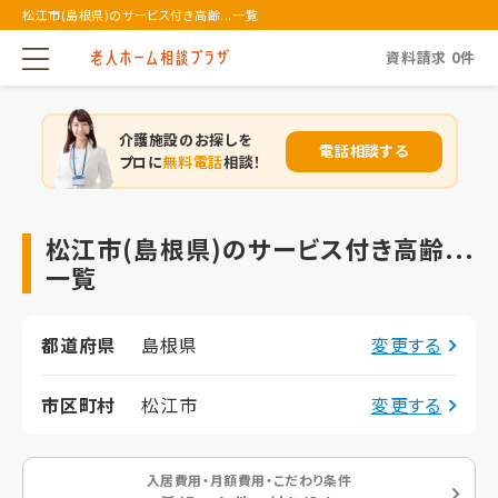
松江市(島根県)のサービス付き高齢...一覧
資料請求
0
件
介護施設のお探しを
電話相談する
プロに
無料電話
相談！
松江市(島根県)のサービス付き高齢...
一覧
都道府県
島根県
変更する
市区町村
松江市
変更する
入居費用・月額費用・こだわり条件