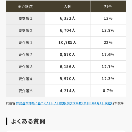
要介護度
人数
割合
6,332人
13％
要支援１
6,704人
13.8％
要支援２
10,705人
22％
要介護１
8,570人
17.6％
要介護２
6,156人
12.7％
要介護３
5,970人
12.3％
要介護４
4,214人
8.7％
要介護５
総務省
住民基本台帳に基づく人口、人口動態及び世帯数（令和3年1月1日現在）
より抜粋
よくある質問