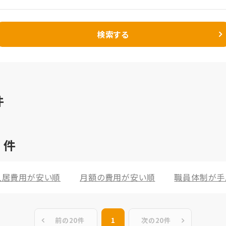
検索する
件
1
件
入居費用が安い順
月額の費用が安い順
職員体制が手
前の20件
1
次の20件