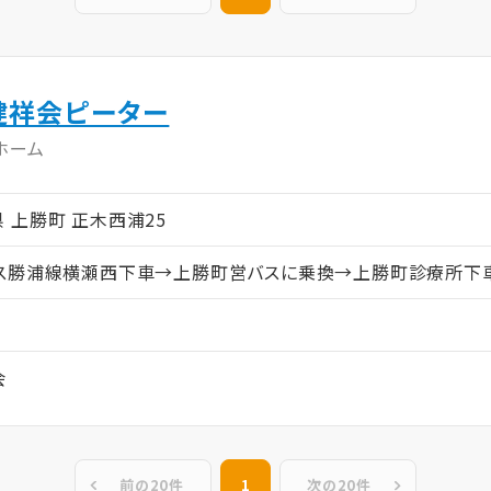
健祥会ピーター
ホーム
島県 上勝町 正木西浦25
バス勝浦線横瀬西下車→上勝町営バスに乗換→上勝町診療所下
会
前の20件
1
次の20件