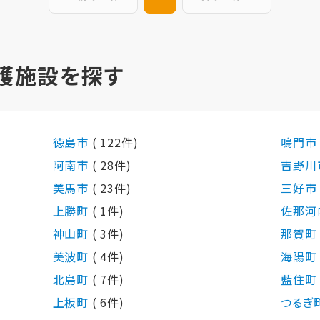
護施設を探す
徳島市
( 122件)
鳴門
阿南市
( 28件)
吉野川
美馬市
( 23件)
三好
上勝町
( 1件)
佐那河
神山町
( 3件)
那賀
美波町
( 4件)
海陽
北島町
( 7件)
藍住
上板町
( 6件)
つるぎ