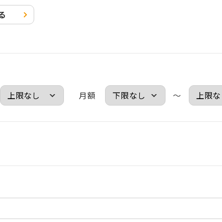
る
月額
～