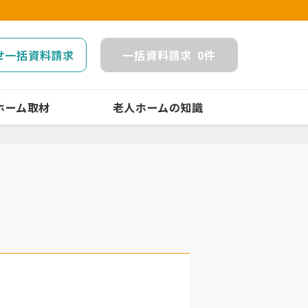
せ一括資料請求
一括
資料請求
0
件
ホーム取材
老人ホームの知識