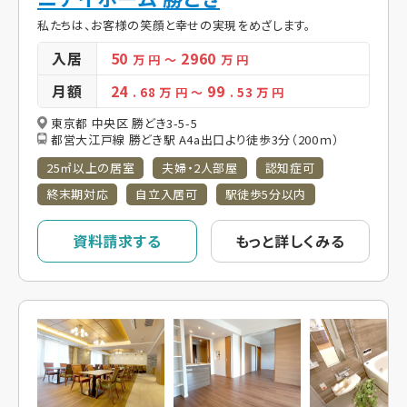
私たちは、お客様の笑顔と幸せの実現をめざします。
入居
50
2960
万 円
～
万 円
月額
24
99
. 68
万 円
～
. 53
万 円
東京都 中央区 勝どき3-5-5
都営大江戸線 勝どき駅 A4a出口より徒歩3分（200ｍ）
25㎡以上の居室
夫婦・2人部屋
認知症可
終末期対応
自立入居可
駅徒歩5分以内
資料請求する
もっと詳しくみる