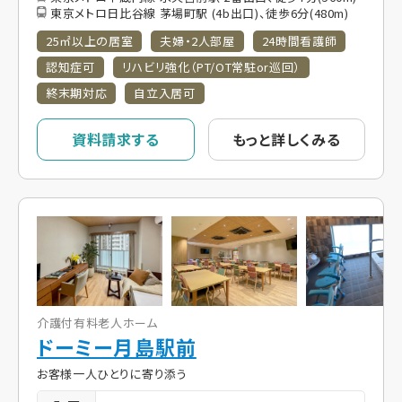
東京メトロ日比谷線 茅場町駅 (4b出口)、徒歩6分(480m)
25㎡以上の居室
夫婦・2人部屋
24時間看護師
認知症可
リハビリ強化（PT/OT常駐or巡回）
終末期対応
自立入居可
資料請求する
もっと詳しくみる
介護付有料老人ホーム
ドーミー月島駅前
お客様一人ひとりに寄り添う