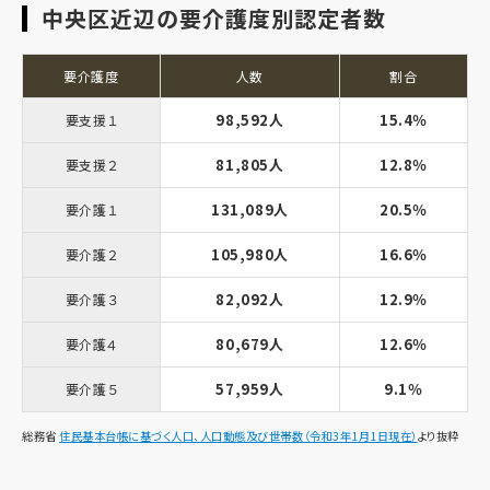
中央区近辺の要介護度別認定者数
要介護度
人数
割合
98,592人
15.4％
要支援１
81,805人
12.8％
要支援２
131,089人
20.5％
要介護１
105,980人
16.6％
要介護２
82,092人
12.9％
要介護３
80,679人
12.6％
要介護４
57,959人
9.1％
要介護５
総務省
住民基本台帳に基づく人口、人口動態及び世帯数（令和3年1月1日現在）
より抜粋