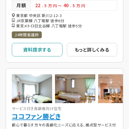
月額
22
40
. 5
万 円
～
. 5
万 円
東京都 中央区 新川2-12-3
JR京葉線 八丁堀駅 徒歩6分
東京メトロ日比谷線 八丁堀駅 徒歩5分
24時間看護師
資料請求する
もっと詳しくみる
サービス付き高齢者向け住宅
ココファン勝どき
都心で暮らす方々の高齢化ニーズに応える、拠点型サービス付