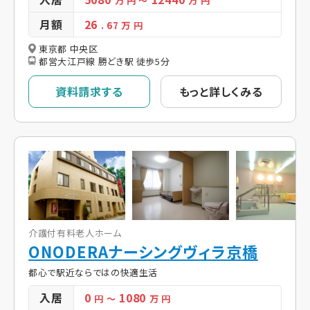
万 円
～
万 円
月額
26
. 67
万 円
東京都 中央区
都営大江戸線 勝どき駅 徒歩5分
資料請求する
もっと詳しくみる
介護付有料老人ホーム
ONODERAナーシングヴィラ京橋
都心で駅近ならではの快適生活
入居
0
1080
円
～
万 円