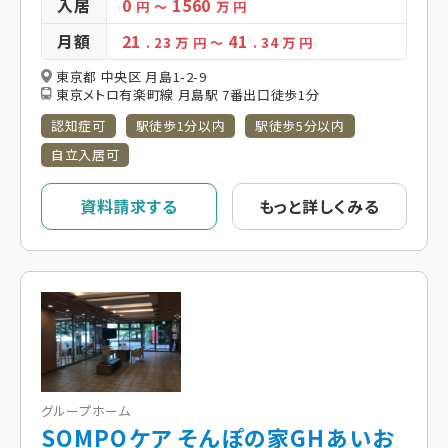
入居
0
1560
円
～
万 円
月額
21
41
. 23
万 円
～
. 34
万 円
東京都 中央区 月島1-2-9
東京メトロ有楽町線 月島駅 7番出口徒歩1分
認知症可
駅徒歩1分以内
駅徒歩5分以内
自立入居可
資料請求する
もっと詳しくみる
グループホーム
SOMPOケア そんぽの家GHあいお