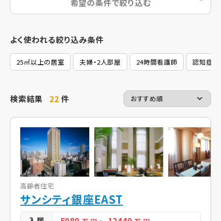
希望の条件で絞り込む
よく使われる絞り込み条件
25㎡以上の居室
夫婦・2人部屋
24時間看護師
認知症可
検索結果
22
件
高齢者住宅
サンシティ銀座EAST
入居
5080
12440