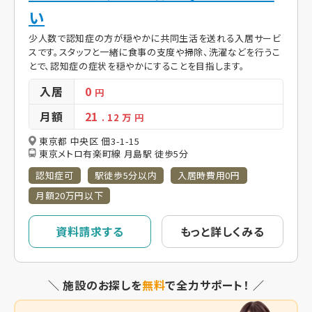
い
少人数で認知症の方が穏やかに共同生活を送れる入居サービ
スです。スタッフと一緒に食事の支度や掃除、洗濯などを行うこ
とで、認知症の症状を穏やかにすることを目指します。
入居
0
円
月額
21
. 12
万 円
東京都 中央区 佃3-1-15
東京メトロ有楽町線 月島駅 徒歩5分
認知症可
駅徒歩5分以内
入居時費用0円
月額20万円以下
資料請求する
もっと詳しくみる
＼ 施設のお探しを
無料
で全力サポート！ ／