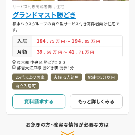
サービス付き高齢者向け住宅
グランドマスト勝どき
積水ハウスグループの自立型サービス付き高齢者向け住宅で
す。
入居
184
194
. 75
万 円
～
. 95
万 円
月額
39
41
. 68
万 円
～
. 71
万 円
東京都 中央区 勝どき2-8-3
都営大江戸線 勝どき駅 徒歩3分
25㎡以上の居室
夫婦・2人部屋
駅徒歩5分以内
自立入居可
資料請求する
もっと詳しくみる
お急ぎの方・確実な情報が必要な方は