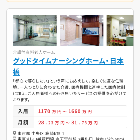
介護付有料老人ホーム
グッドタイムナーシングホーム・日本
橋
「都心で暮らしたい」という声にお応えして。楽しく快適な住環
境、一人ひとりに合わせた介護、医療機関と連携した医療体制
に加え、ご入居者様への行き届いたサービスの提供を心がけて
おります。
入居
1170
1660
万 円
～
万 円
月額
28
31
. 23
万 円
～
. 73
万 円
東京都 中央区 箱崎町9-1
東京メトロ半蔵門線 水天宮前駅 2番出口、徒歩7分(560m)