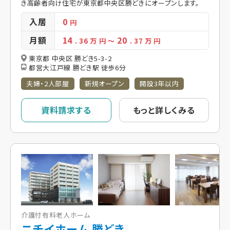
き高齢者向け住宅が東京都中央区勝どきにオープンします。
入居
0
円
月額
14
20
. 36
万 円
～
. 37
万 円
東京都 中央区 勝どき5-3-2
都営大江戸線 勝どき駅 徒歩6分
夫婦・2人部屋
新規オープン
開設3年以内
資料請求する
もっと詳しくみる
介護付有料老人ホーム
ニチイホーム 勝どき