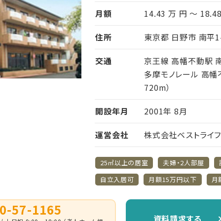
月額
14.43 万 円 ～ 18.4
住所
東京都 日野市 南平1-
交通
京王線 高幡不動駅 南
多摩モノレール 高幡
720m）
開設年月
2001年 8月
運営会社
株式会社ベストライ
25㎡以上の居室
夫婦・2人部屋
自立入居可
月額15万円以下
月
0-57-1165
資料請求する