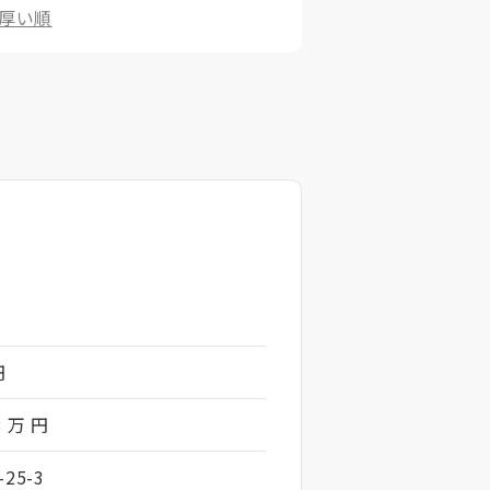
厚い順
円
8 万 円
25-3