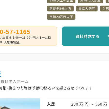
25㎡以上の居室
夫婦・2人部屋
駅徒歩5分以内
自立入居可
入居
月額20万円以下
0-57-1165
資料請求する
 / 土日祝 9:00～18:00 （老人ホーム相
ザ 入居相談室）
野
付有料老人ホーム
初詣・梅まつり等は季節の移ろいを感じさせてくれます
入居
280 万 円 ～ 560 万