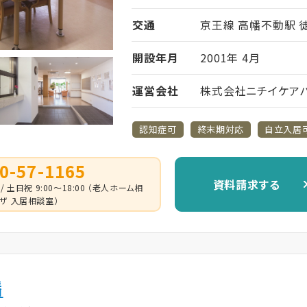
交通
京王線 高幡不動駅 徒
開設年月
2001年 4月
運営会社
株式会社ニチイケア
認知症可
終末期対応
自立入居
0-57-1165
資料請求する
 / 土日祝 9:00～18:00 （老人ホーム相
ザ 入居相談室）
幡