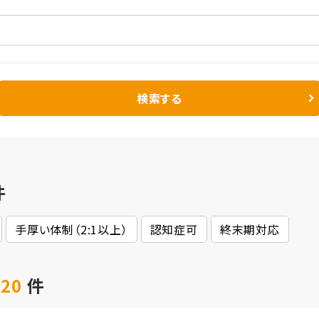
検索する
件
手厚い体制（2:1以上）
認知症可
終末期対応
 20
件