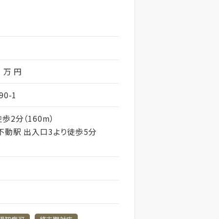
1 万 円
0-1
歩2分（160m）
不動駅 出入口3より徒歩5分
フ