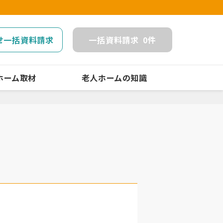
せ一括資料請求
一括
資料請求
0
件
ホーム取材
老人ホームの知識