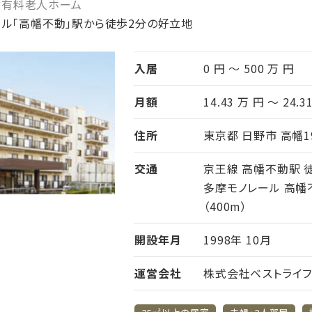
付有料老人ホーム
ル「高幡不動」駅から徒歩2分の好立地
入居
0 円 ～ 500 万 円
月額
14.43 万 円 ～ 24.3
住所
東京都 日野市 高幡19
交通
京王線 高幡不動駅 徒
多摩モノレール 高幡
（400m）
開設年月
1998年 10月
運営会社
株式会社ベストライ