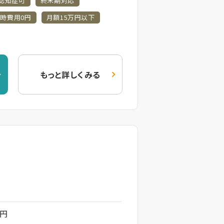
認知症可
終末期対応
時費用0円
月額15万円以下
もっと詳しくみる
 円