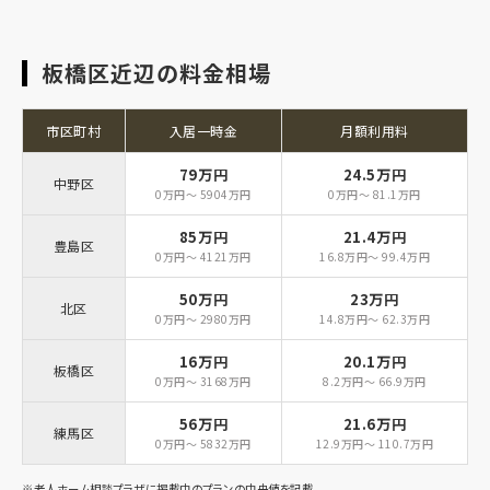
板橋区近辺の料金相場
市区町村
入居一時金
月額利用料
79万円
24.5万円
中野区
0万円～ 5904万円
0万円～ 81.1万円
85万円
21.4万円
豊島区
0万円～ 4121万円
16.8万円～ 99.4万円
50万円
23万円
北区
0万円～ 2980万円
14.8万円～ 62.3万円
16万円
20.1万円
板橋区
0万円～ 3168万円
8.2万円～ 66.9万円
56万円
21.6万円
練馬区
0万円～ 5832万円
12.9万円～ 110.7万円
※老人ホーム相談プラザに掲載中のプランの中央値を記載