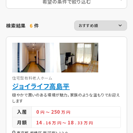
希望の条件で絞り込む
検索結果
6
件
住宅型有料老人ホーム
ジョイライフ高島平
穏やかで潤いのある環境が魅力。家族のような温もりでお迎え
します
入居
0
250
円
～
万 円
月額
14
18
. 16
万 円
～
. 33
万 円
東京都 板橋区 新河岸3-12-9