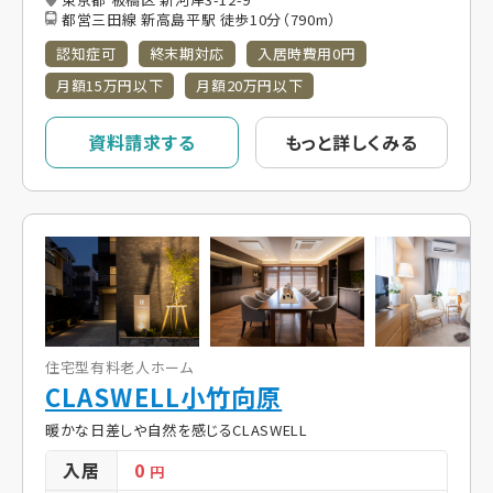
都営三田線 新高島平駅 徒歩10分（790m）
認知症可
終末期対応
入居時費用0円
月額15万円以下
月額20万円以下
資料請求する
もっと詳しくみる
住宅型有料老人ホーム
CLASWELL小竹向原
暖かな日差しや自然を感じるCLASWELL
入居
0
円