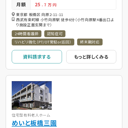
月額
25
. 7
万 円
東京都 板橋区 向原2-11-11
西武有楽町線 小竹向原駅 徒歩6分（小竹向原駅4番出口よ
り施設正面玄関まで）
24時間看護師
認知症可
リハビリ強化（PT/OT常駐or巡回）
終末期対応
資料請求する
もっと詳しくみる
住宅型有料老人ホーム
めいと板橋三園