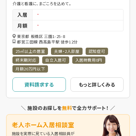
介護と看護に、まごころを込めて。
入居
-
月額
-
東京都 板橋区 三園1-25-8
都営三田線 西高島平駅 徒歩12分
25㎡以上の居室
夫婦・2人部屋
認知症可
終末期対応
自立入居可
入居時費用0円
月額20万円以下
資料請求する
もっと詳しくみる
＼ 施設のお探しを
無料
で全力サポート！ ／
老人ホーム入居相談室
施設を実際に見ている入居相談員が