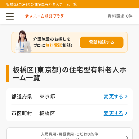
板橋区(東京都)の住宅型有料老人ホーム一覧
資料請求
0
件
介護施設のお探しを
電話相談する
プロに
無料電話
相談！
板橋区(東京都)の住宅型有料老人ホ
ーム一覧
都道府県
東京都
変更する
市区町村
板橋区
変更する
入居費用・月額費用・こだわり条件