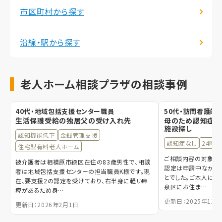
市区町村から探す
沿線・駅から探す
老人ホーム相談プラザの相談事例
40代・地域包括支援センター職員
50代・訪問看護師
生活保護受給の独居父の受け入れ先
母のため認知症
施設探し
認知機能低下
金銭管理支援
認知症なし
24時
住宅型有料老人ホーム
ご相談内容の対象とな
被介護者は相模原市緑区在住の83歳男性で、相談
認定は申請中ながら
者は地域包括支援センターの担当職員K様です。現
とでした。ご本人には
在、要支援2の認定を受けており、右半身に軽い麻
泉区にお住ま…
痺があるため身…
更新日：2025年12月
更新日：2026年2月1日