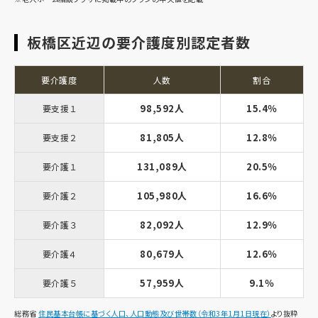
板橋区近辺の要介護度別認定者数
要介護度
人数
割合
98,592人
15.4％
要支援１
81,805人
12.8％
要支援２
131,089人
20.5％
要介護１
105,980人
16.6％
要介護２
82,092人
12.9％
要介護３
80,679人
12.6％
要介護４
57,959人
9.1％
要介護５
総務省
住民基本台帳に基づく人口、人口動態及び世帯数（令和3年1月1日現在）
より抜粋