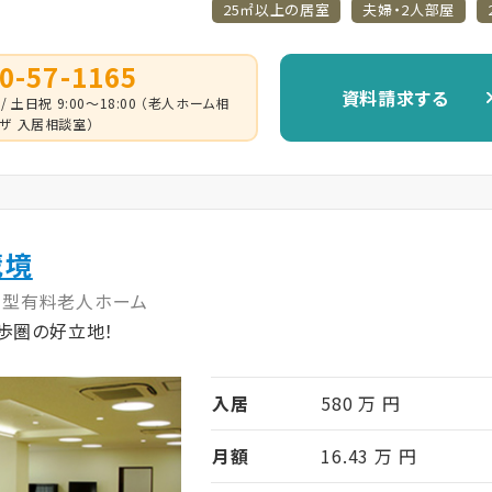
25㎡以上の居室
夫婦・2人部屋
0-57-1165
資料請求する
 / 土日祝 9:00～18:00 （老人ホーム相
ザ 入居相談室）
蔵境
宅型有料老人ホーム
歩圏の好立地！
入居
580 万 円
月額
16.43 万 円