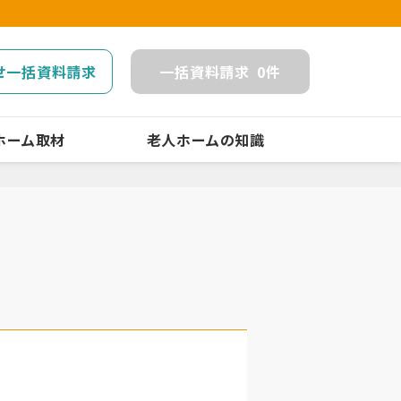
せ一括資料請求
一括
資料請求
0
件
ホーム取材
老人ホームの知識