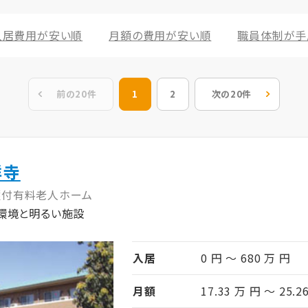
入居費用が安い順
月額の費用が安い順
職員体制が手
前の20件
1
2
次の20件
祥寺
護付有料老人ホーム
環境と明るい施設
入居
0 円 ～ 680 万 円
月額
17.33 万 円 ～ 25.2