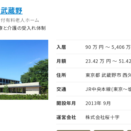
ト武蔵野
護付有料老人ホーム
療と介護の受入れ体制
入居
90 万 円 ～ 5,406 
月額
23.42 万 円 ～ 51.4
住所
東京都 武蔵野市 西久保
交通
JR中央本線(東京～塩
開設年月
2013年 9月
運営会社
株式会社桜十字