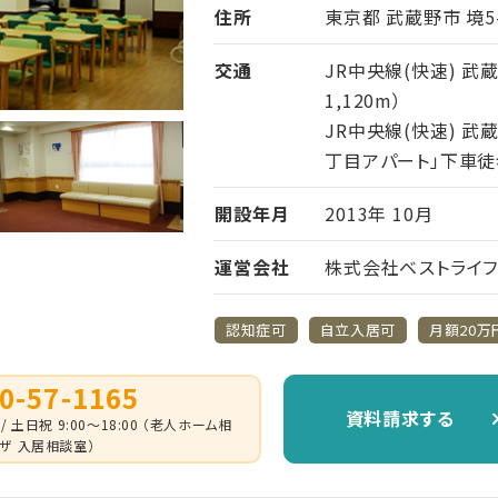
住所
東京都 武蔵野市 境5-
交通
JR中央線(快速) 武
1,120m）
JR中央線(快速) 武
丁目アパート」下車徒歩
開設年月
2013年 10月
運営会社
株式会社ベストライ
認知症可
自立入居可
月額20万
0-57-1165
資料請求する
 / 土日祝 9:00～18:00 （老人ホーム相
ザ 入居相談室）