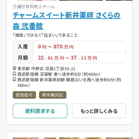
介護付有料老人ホーム
チャームスイート新井薬師 さくらの
森 弐番館
「施設」ではなく「住まい」であること
入居
0
870
円
～
万 円
月額
22
37
. 61
万 円
～
. 11
万 円
東京都 中野区 沼袋1丁目30-21
西武新宿線 沼袋駅 東へ徒歩約6分（約480m）
西武新宿線 新井薬師前駅 線路沿いを西へ徒歩約6分（約
480m）
認知症可
終末期対応
資料請求する
もっと詳しくみる