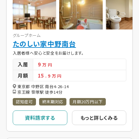
グループホーム
たのしい家中野南台
入居者様へ安心と安全をお届けします。
入居
9
万 円
月額
15
. 9
万 円
東京都 中野区 南台4-26-14
京王線 笹塚駅 徒歩14分
認知症可
終末期対応
月額20万円以下
資料請求する
もっと詳しくみる