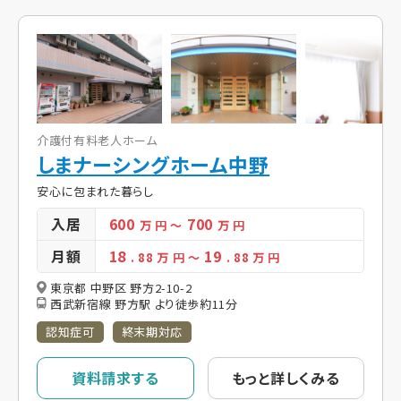
介護付有料老人ホーム
しまナーシングホーム中野
安心に包まれた暮らし
入居
600
700
万 円
～
万 円
月額
18
19
. 88
万 円
～
. 88
万 円
東京都 中野区 野方2-10-2
西武新宿線 野方駅 より徒歩約11分
認知症可
終末期対応
資料請求する
もっと詳しくみる