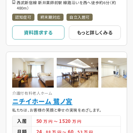
西武新宿線 新井薬師前駅 線路沿いを西へ徒歩約6分（約
480m）
認知症可
終末期対応
自立入居可
資料請求する
もっと詳しくみる
介護付有料老人ホーム
ニチイホーム 鷺ノ宮
私たちは、お客様の笑顔と幸せの実現をめざします。
入居
50
1520
万 円
～
万 円
月額
24
60
. 88
万 円
～
. 53
万 円