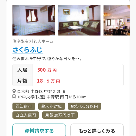
住宅型有料老人ホーム
さくらふじ
住み慣れた中野で、穏やかな日々を・・。
入居
500
万 円
月額
18
. 9
万 円
東京都 中野区 中野2-21-6
JR中央線(快速) 中野駅 南口から380m
認知症可
終末期対応
駅徒歩5分以内
自立入居可
月額20万円以下
資料請求する
もっと詳しくみる