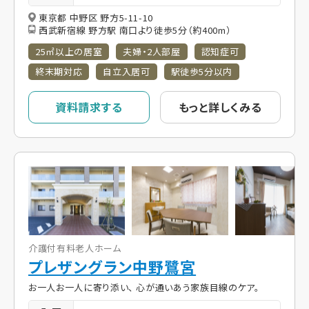
東京都 中野区 野方5-11-10
西武新宿線 野方駅 南口より徒歩5分（約400m）
25㎡以上の居室
夫婦・2人部屋
認知症可
終末期対応
自立入居可
駅徒歩5分以内
資料請求する
もっと詳しくみる
介護付有料老人ホーム
プレザングラン中野鷺宮
お一人お一人に寄り添い、 心が通いあう家族目線のケア。