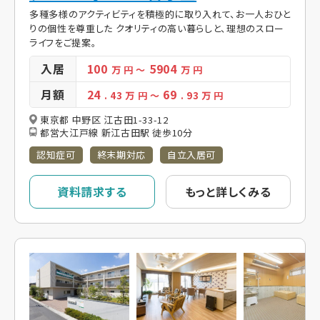
多種多様のアクティビティを積極的に取り入れて、お一人おひと
りの個性を尊重した クオリティの高い暮らしと、理想のスロー
ライフをご提案。
入居
100
5904
万 円
～
万 円
月額
24
69
. 43
万 円
～
. 93
万 円
東京都 中野区 江古田1-33-12
都営大江戸線 新江古田駅 徒歩10分
認知症可
終末期対応
自立入居可
資料請求する
もっと詳しくみる