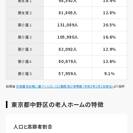
98,592人
15.4％
要支援１
81,805人
12.8％
要支援２
131,089人
20.5％
要介護１
105,980人
16.6％
要介護２
82,092人
12.9％
要介護３
80,679人
12.6％
要介護４
57,959人
9.1％
要介護５
総務省
住民基本台帳に基づく人口、人口動態及び世帯数（令和3年1月1日現在）
より抜粋
東京都中野区の老人ホームの特徴
人口と高齢者割合