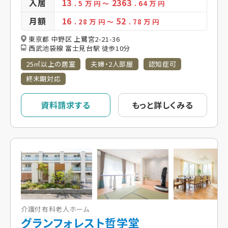
入居
13
2363
. 5
万 円
～
. 64
万 円
月額
16
52
. 28
万 円
～
. 78
万 円
東京都 中野区 上鷺宮2-21-36
西武池袋線 富士見台駅 徒歩10分
25㎡以上の居室
夫婦・2人部屋
認知症可
終末期対応
資料請求する
もっと詳しくみる
介護付有料老人ホーム
グランフォレスト哲学堂