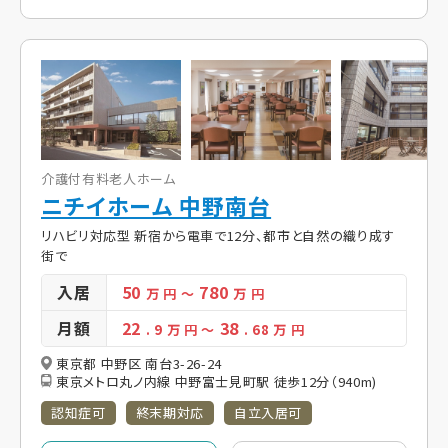
介護付有料老人ホーム
ニチイホーム 中野南台
リハビリ対応型 新宿から電車で12分、都市と自然の織り成す
街で
入居
50
780
万 円
～
万 円
月額
22
38
. 9
万 円
～
. 68
万 円
東京都 中野区 南台3-26-24
東京メトロ丸ノ内線 中野富士見町駅 徒歩12分（940m)
認知症可
終末期対応
自立入居可