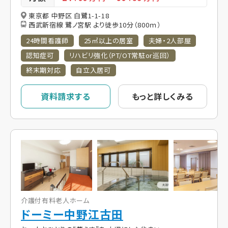
東京都 中野区 白鷺1-1-18
西武新宿線 鷺ノ宮駅 より徒歩10分（800ｍ）
24時間看護師
25㎡以上の居室
夫婦・2人部屋
認知症可
リハビリ強化（PT/OT常駐or巡回）
終末期対応
自立入居可
資料請求する
もっと詳しくみる
介護付有料老人ホーム
ドーミー中野江古田