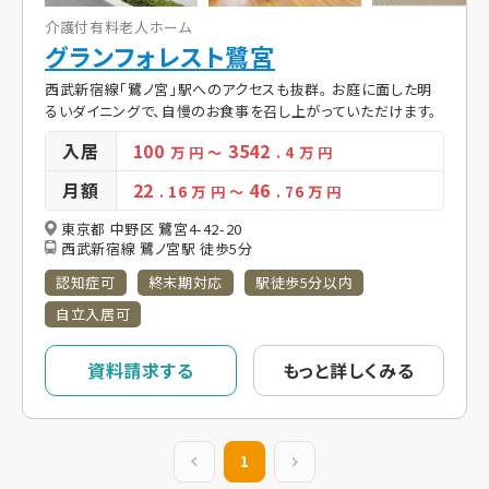
介護付有料老人ホーム
グランフォレスト鷺宮
西武新宿線「鷺ノ宮」駅へのアクセスも抜群。 お庭に面した明
るいダイニングで、自慢のお食事を召し上がっていただけます。
入居
100
3542
万 円
～
. 4
万 円
月額
22
46
. 16
万 円
～
. 76
万 円
東京都 中野区 鷺宮4-42-20
西武新宿線 鷺ノ宮駅 徒歩5分
認知症可
終末期対応
駅徒歩5分以内
自立入居可
資料請求する
もっと詳しくみる
前の20件
1
次の20件