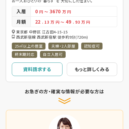
お一人おひとりの“暮らす”を 大切にした住まい。
入居
0
3670
円
～
万 円
月額
22
49
. 13
万 円
～
. 93
万 円
東京都 中野区 江古田4-15-15
西武新宿線 西武新宿駅 徒歩約9分(720m)
25㎡以上の居室
夫婦・2人部屋
認知症可
終末期対応
自立入居可
資料請求する
もっと詳しくみる
お急ぎの方・確実な情報が必要な方は