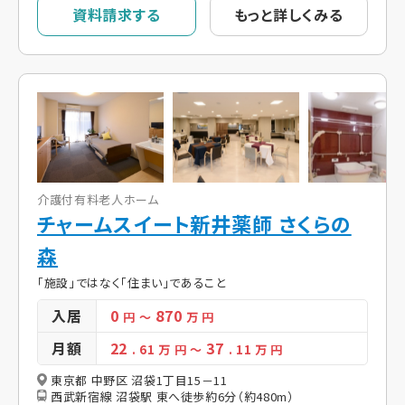
資料請求する
もっと詳しくみる
介護付有料老人ホーム
チャームスイート新井薬師 さくらの
森
「施設」ではなく「住まい」であること
入居
0
870
円
～
万 円
月額
22
37
. 61
万 円
～
. 11
万 円
東京都 中野区 沼袋1丁目15－11
西武新宿線 沼袋駅 東へ徒歩約6分（約480m）