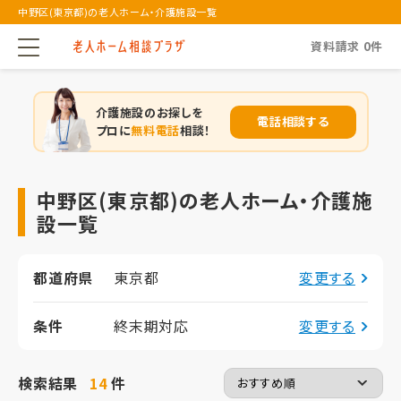
中野区(東京都)の老人ホーム・介護施設一覧
資料請求
0
件
介護施設のお探しを
電話相談する
プロに
無料電話
相談！
中野区(東京都)の老人ホーム・介護施
設一覧
都道府県
東京都
変更する
条件
終末期対応
変更する
検索結果
14
件