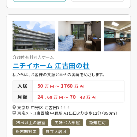
介護付有料老人ホーム
ニチイホーム 江古田の杜
私たちは、お客様の笑顔と幸せの実現をめざします。
入居
50
1760
万 円
～
万 円
月額
24
70
. 68
万 円
～
. 43
万 円
東京都 中野区 江古田3-14-4
東京メトロ東西線 中野駅 A1出口より徒歩12分（950ｍ）
25㎡以上の居室
夫婦・2人部屋
認知症可
終末期対応
自立入居可