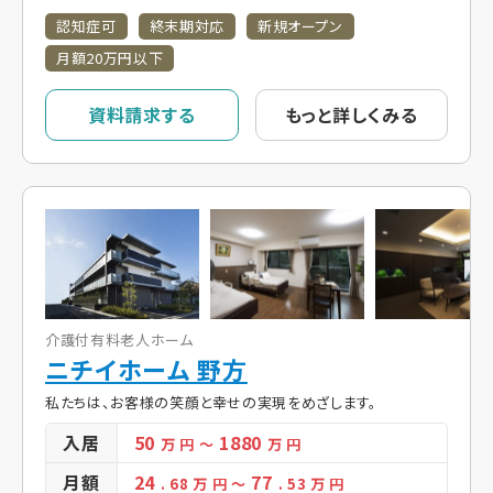
認知症可
終末期対応
新規オープン
月額20万円以下
資料請求する
もっと詳しくみる
介護付有料老人ホーム
ニチイホーム 野方
私たちは、お客様の笑顔と幸せの実現をめざします。
入居
50
1880
万 円
～
万 円
月額
24
77
. 68
万 円
～
. 53
万 円