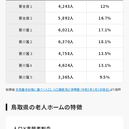
4,243人
12％
要支援１
5,892人
16.7％
要支援２
6,021人
17.1％
要介護１
6,370人
18.1％
要介護２
4,758人
13.5％
要介護３
4,624人
13.1％
要介護４
3,365人
9.5％
要介護５
総務省
住民基本台帳に基づく人口、人口動態及び世帯数（令和3年1月1日現在）
より抜粋
鳥取県の老人ホームの特徴
人口と高齢者割合