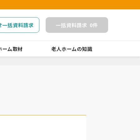
せ一括資料請求
一括
資料請求
0
件
ホーム取材
老人ホームの知識