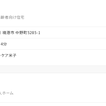
高齢者向け住宅
取県 境港市 中野町5285-1
4分
・ケア米子
人ホーム