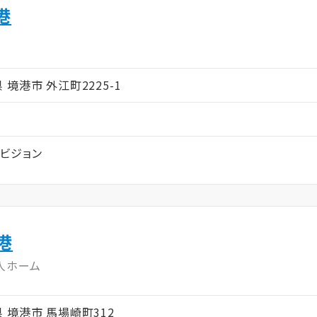
港
ム
取県 境港市 外江町2225-1
ビジョン
港
人ホーム
取県 境港市 馬場崎町312