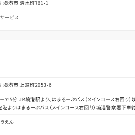
取県 境港市 清水町761-1
サービス
ム
取県 境港市 上道町2053-6
ーで5分 JR境港駅より、はまるーぷバス（メインコース右回り
子空港よりはまるーぷバス（メインコース右回り）境港警察署下車約
うえん