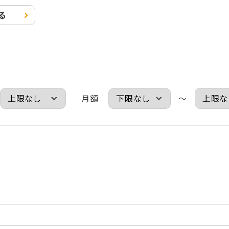
る
月額
～