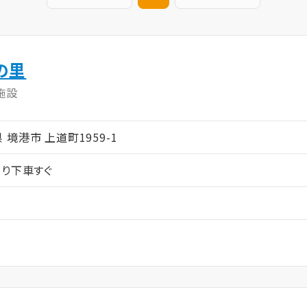
の里
施設
取県 境港市 上道町1959-1
より下車すぐ