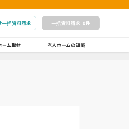
せ一括資料請求
一括
資料請求
0
件
ホーム取材
老人ホームの知識