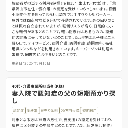
相談者が担当する利用者A様（昭和15年生まれ・女性）は、千葉
県流山市在住で要介護3の認定を受けていらっしゃいます。脊髄
小脳変性症を患っておられ、屋内では手すりやシルバーカー、
屋外では四点杖などを用いて移動されています。身の回りのこ
とは概ね自立されていますが、転倒リスクが高く、日常的に小
さな転倒があるとのことです。軽い物忘れはあるものの、認知
症の診断は受けていないとのことでした。現在は息子様と二人
暮らしで、デイサービス、訪問介護、訪問看護、訪問歯科、福祉
用具レンタルなどを利用されています。キーパーソンは別居の
娘様で、同市内にお住まいとのことです。
更新日：2025年5月16日
40代・介護事業所担当者（K様）
妻入院で認知症の父の短期預かり探
し
認知症
脳梗塞
見守り体制
20万円未満
短期利用
対象となる方は75歳の男性で、要支援1の認定を受けており、
現在は区分変更の申請中とのことです。ADL（日常生活動作）