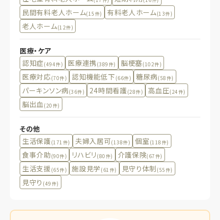
民間有料老人ホーム
有料老人ホーム
(15件)
(13件)
老人ホーム
(12件)
医療・ケア
認知症
医療連携
脳梗塞
(494件)
(389件)
(102件)
医療対応
認知機能低下
糖尿病
(70件)
(66件)
(58件)
パーキンソン病
24時間看護
高血圧
(36件)
(28件)
(24件)
脳出血
(20件)
その他
生活保護
夫婦入居可
個室
(171件)
(138件)
(118件)
食事介助
リハビリ
介護保険
(90件)
(80件)
(67件)
生活支援
施設見学
見守り体制
(65件)
(61件)
(55件)
見守り
(49件)