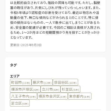
は比較的自立されており、階段の昇降も可能です。ただし、脳梗
塞の既往があり、片側にしびれが残っていらっしゃいます。また、
令和5年頃より認知症の診断を受けており、最近は物忘れや活
動量の低下、無口な傾向などがみられるとのことです。特に徘
徊の傾向はないものの、一人で散歩に出てしまうことがあるた
め、安全面の配慮が必要です。今回のご相談は奥様が入院され
るため、1～2か月ほどの短期間預かり先を探すことがきっかけ
となっています。
更新日：2025年9月3日
タグ
エリア
町田市
藤沢市
世田谷区
(13件)
(12件)
(10件)
横浜市戸塚区
立川市
杉並区
(6件)
(6件)
(5件)
八王子市内
横浜市金沢区
東京都内
(4件)
(4件)
(4件)
足立区
(4件)