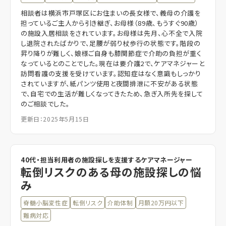
相談者は横浜市戸塚区にお住まいの長女様で、義母の介護を
担っているご主人から引き継ぎ、お母様（89歳、もうすぐ90歳）
の施設入居相談をされています。お母様は先月、心不全で入院
し退院されたばかりで、足腰が弱り杖歩行の状態です。階段の
昇り降りが難しく、娘様ご自身も膝関節症で介助の負担が重く
なっているとのことでした。現在は要介護2で、ケアマネジャーと
訪問看護の支援を受けています。認知症はなく意識もしっかり
されていますが、紙パンツ使用と夜間排泄に不安がある状態
で、自宅での生活が難しくなってきたため、急ぎ入所先を探して
のご相談でした。
更新日：2025年5月15日
40代・担当利用者の施設探しを支援するケアマネージャー
転倒リスクのある母の施設探しの悩
み
脊髄小脳変性症
転倒リスク
介助体制
月額20万円以下
難病対応