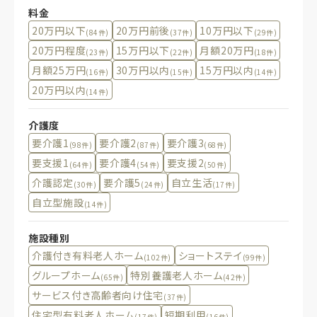
料金
20万円以下
20万円前後
10万円以下
(84件)
(37件)
(29件)
20万円程度
15万円以下
月額20万円
(23件)
(22件)
(18件)
月額25万円
30万円以内
15万円以内
(16件)
(15件)
(14件)
20万円以内
(14件)
介護度
要介護1
要介護2
要介護3
(98件)
(87件)
(68件)
要支援1
要介護4
要支援2
(64件)
(54件)
(50件)
介護認定
要介護5
自立生活
(30件)
(24件)
(17件)
自立型施設
(14件)
施設種別
介護付き有料老人ホーム
ショートステイ
(102件)
(99件)
グループホーム
特別養護老人ホーム
(65件)
(42件)
サービス付き高齢者向け住宅
(37件)
住宅型有料老人ホーム
短期利用
(17件)
(16件)