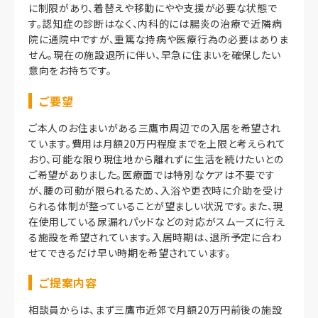
に制限があり、着替えや移動にやや支援が必要な状態で
す。認知症の診断はなく、内科的には腸炎の治療で近隣病
院に通院中ですが、重篤な持病や医療行為の必要はありま
せん。現在の施設退所に伴い、早急に住まいを確保したい
意向をお持ちです。
ご要望
ご本人のお住まいがある三鷹市周辺での入居を希望され
ています。費用は月額20万円程度までを上限と考えられて
おり、可能な限り現住地から離れずに生活を続けたいとの
ご希望がありました。医療面では特別なケアは不要です
が、腰の可動が限られるため、入浴や更衣時に介助を受け
られる体制が整っていることが望ましい状況です。また、現
在使用している尿漏れパッドなどの対応がスムーズに行え
る施設を希望されています。入居時期は、退所予定に合わ
せてできるだけ早い時期を希望されています。
ご提案内容
相談員からは、まず三鷹市近郊で月額20万円前後の施設